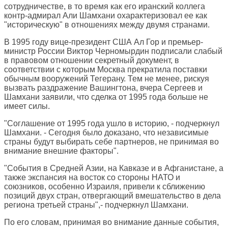
сотрудничестве, в то время как его иранский коллега
контр-адмирал Али Шамхани охарактеризовал ее как
"историческую" в отношениях между двумя странами.
В 1995 году вице-президент США Ал Гор и премьер-
министр России Виктор Черномырдин подписали слабый
в правовом отношении секретный документ, в
соответствии с которым Москва прекратила поставки
обычным вооружений Тегерану. Тем не менее, рискуя
вызвать раздражение Вашингтона, вчера Сергеев и
Шамхани заявили, что сделка от 1995 года больше не
имеет силы.
"Соглашение от 1995 года ушло в историю, - подчеркнул
Шамхани. - Сегодня было доказано, что независимые
страны будут выбирать себе партнеров, не принимая во
внимание внешние факторы".
"События в Средней Азии, на Кавказе и в Афганистане, а
также экспансия на восток со стороны НАТО и
союзников, особенно Израиля, привели к сближению
позиций двух стран, отвергающий вмешательство в дела
региона третьей страны",- подчеркнул Шамхани.
По его словам, принимая во внимание данные события,