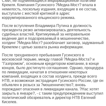
СМИ, не подчиняющиеся информационной политике
Кремля. Компания Гусинского ?Медиа-Мост? впала в
немилость, поскольку издания, входящие в ее состав,
выступали с жесткой критикой в адрес
коррумпированного ельцинского режима.
После вступления Владимира Путина в должность
президента резко активизировалась деятельность
судебных властей. Критикуемый за неправильное
ведение дел и подозреваемый в мошенничестве,
холдинг ?Медиа-Мост? разоблачает заговор, задуманный
Кремлем с целью захвата рынка информации.
После трехдневного пребывания Гусинского в
московской тюрьме, между главой ?Медиа-Моста? и
"Газпромом", основным кредитором компании, в конце
концов, было достигнуто соглашение. Однако, процедура
по ликвидации, начатая в отношении некоторых
компаний, входящих в состав холдинга, прежде всего
НТВ, и возможная экстрадиция Гусинского России, где он
объявлен в розыск за ?мошенничество?, вновь
порождают опасения в ликвидации канала. ?Нас хотят
закрыть в январе?, - с таким предупреждением выступил
политический обозреватель и директор НТВ Евгений
Киселев.