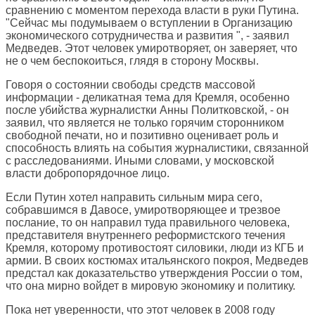
сравнению с моментом перехода власти в руки Путина.
"Сейчас мы подумываем о вступлении в Организацию
экономического сотрудничества и развития ", - заявил
Медведев. Этот человек умиротворяет, он заверяет, что
не о чем беспокоиться, глядя в сторону Москвы.
Говоря о состоянии свободы средств массовой
информации - деликатная тема для Кремля, особенно
после убийства журналистки Анны Политковской, - он
заявил, что является не только горячим сторонником
свободной печати, но и позитивно оценивает роль и
способность влиять на события журналистики, связанной
с расследованиями. Иными словами, у московской
власти добропорядочное лицо.
Если Путин хотел направить сильным мира сего,
собравшимся в Давосе, умиротворяющее и трезвое
послание, то он направил туда правильного человека,
представителя внутреннего реформистского течения
Кремля, которому противостоят силовики, люди из КГБ и
армии. В своих костюмах итальянского покроя, Медведев
предстал как доказательство утверждения России о том,
что она мирно войдет в мировую экономику и политику.
Пока нет уверенности, что этот человек в 2008 году