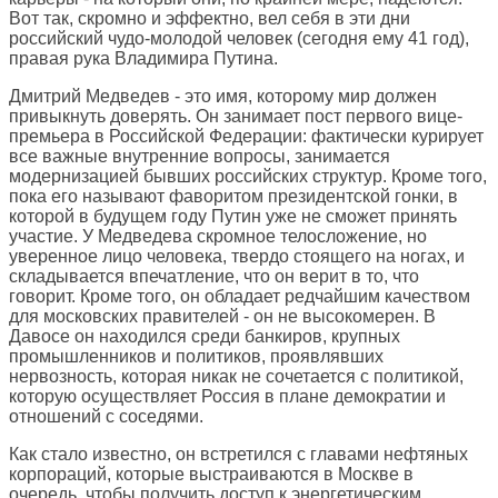
Вот так, скромно и эффектно, вел себя в эти дни
российский чудо-молодой человек (сегодня ему 41 год),
правая рука Владимира Путина.
Дмитрий Медведев - это имя, которому мир должен
привыкнуть доверять. Он занимает пост первого вице-
премьера в Российской Федерации: фактически курирует
все важные внутренние вопросы, занимается
модернизацией бывших российских структур. Кроме того,
пока его называют фаворитом президентской гонки, в
которой в будущем году Путин уже не сможет принять
участие. У Медведева скромное телосложение, но
уверенное лицо человека, твердо стоящего на ногах, и
складывается впечатление, что он верит в то, что
говорит. Кроме того, он обладает редчайшим качеством
для московских правителей - он не высокомерен. В
Давосе он находился среди банкиров, крупных
промышленников и политиков, проявлявших
нервозность, которая никак не сочетается с политикой,
которую осуществляет Россия в плане демократии и
отношений с соседями.
Как стало известно, он встретился с главами нефтяных
корпораций, которые выстраиваются в Москве в
очередь, чтобы получить доступ к энергетическим