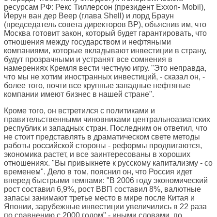
ресурсам РФ: Рекс Тиллерсон (президент Exxon- Mobil),
Йерун ван дер Веер (глава Shell) и лорд Браун
(председатель совета директоров ВР), объяснив им, что
Москва готовит закон, который будет гарантировать, что
отношения между государством и нефтяными
компаниями, которые вкладывают инвестиции в страну,
будут прозрачными и устранят все сомнения в
намерениях Кремля вести честную игру. "Это неправда,
что мы не хотим иностранных инвестиций, - сказал он, -
более того, почти все крупные западные нефтяные
компании имеют бизнес в нашей стране".
Кроме того, он встретился с политиками и
правительственными чиновниками центральноазиатских
республик и западных стран. Последним он ответил, что
не стоит представлять в драматическом свете методы
работы российской стороны - реформы продвигаются,
экономика растет, и все заинтересованы в хороших
отношениях. "Вы привыкнете к русскому капитализму - со
временем". Дело в том, пояснил он, что Россия идет
вперед быстрыми темпами: "В 2006 году экономический
рост составил 6,9%, рост ВВП составил 8%, валютные
запасы занимают третье место в мире после Китая и
Японии, зарубежные инвестиции увеличились в 22 раза
по сравнению с 2000 годом" - иными словами, по