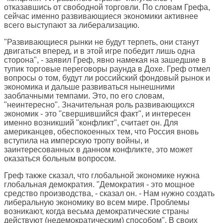
отказавшись от свободной торговли. По словам Грефа,
сейчас именно развивающиеся экономики активнее
всего выступают за либерализацию.
"Развивающиеся рынки не будут терпеть, они станут
двигаться вперед, и в этой игре победит лишь одна
сторона", - заявил Греф, явно намекая на зашедшие в
тупик торговые переговоры раунда в Дохе. Греф отмел
вопросы о том, будут ли российский фондовый рынок и
экономика и дальше развиваться нынешними
заоблачными темпами. Это, по его словам,
"неинтересно". Значительная роль развивающихся
экономик - это "свершившийся факт", и интересен
именно возникший "конфликт", считает он. Для
американцев, обеспокоенных тем, что Россия вновь
вступила на имперскую тропу войны, и
заинтересованных в данном конфликте, это может
оказаться больным вопросом.
Греф также сказал, что глобальной экономике нужна
глобальная демократия. "Демократия - это мощное
средство производства, - сказал он. - Нам нужно создать
либеральную экономику во всем мире. Проблемы
возникают, когда весьма демократические страны
действуют (недемократическим) способом". В своих