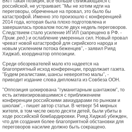
ВКП такая позиция, все больше сближающаяся с
российской, не устраивает. "Мы не хотим идти на
переговоры, обреченные на провал, это было бы
катастрофой. Именно это произошло с конференцией
2014 года, которая была плохо подготовлена и
завершилась провалом после двух недель переговоров.
Следствием стало усиление ИГИЛ (запрещено в РФ. -
Прим. ред.
) и ослабление умеренных сил. Новый провал
чреват новой катастрофой для сирийского народа и
новым усилением потока беженцев", - заявил Рияд
Хиджаб, координатор оппозиции.
Среди обозревателей мало кто надеется на
благоприятный исход конференции, продолжает газета.
"Будем реалистами, шансы невероятно малы", -
приводит издание слова дипломата из Совбеза ООН.
"Оппозиция шокирована "гуманитарным шантажом", то
есть активизировавшимися с приближением
конференции российскими авиаударами по рынкам и
школам", - пишет автор статьи. В четверг 54 мирных
жителя, в том числе около десяти детей, были убиты в
ходе российской бомбардировки. Рияд Хиджаб убежден,
что для создания более благоприятной обстановки для
переговоров насилие должно быть сокращено.