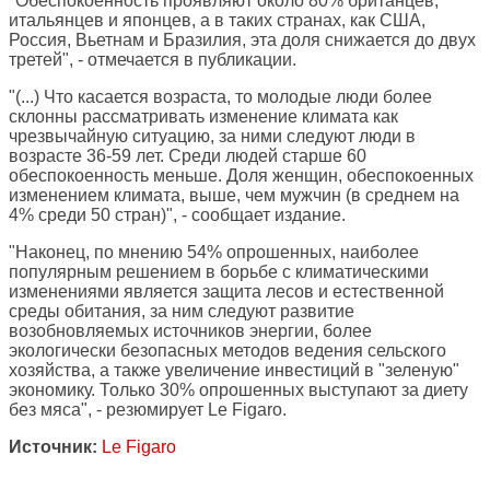
"Обеспокоенность проявляют около 80% британцев,
итальянцев и японцев, а в таких странах, как США,
Россия, Вьетнам и Бразилия, эта доля снижается до двух
третей", - отмечается в публикации.
"(...) Что касается возраста, то молодые люди более
склонны рассматривать изменение климата как
чрезвычайную ситуацию, за ними следуют люди в
возрасте 36-59 лет. Среди людей старше 60
обеспокоенность меньше. Доля женщин, обеспокоенных
изменением климата, выше, чем мужчин (в среднем на
4% среди 50 стран)", - сообщает издание.
"Наконец, по мнению 54% опрошенных, наиболее
популярным решением в борьбе с климатическими
изменениями является защита лесов и естественной
среды обитания, за ним следуют развитие
возобновляемых источников энергии, более
экологически безопасных методов ведения сельского
хозяйства, а также увеличение инвестиций в "зеленую"
экономику. Только 30% опрошенных выступают за диету
без мяса", - резюмирует Le Figaro.
Источник:
Le Figaro