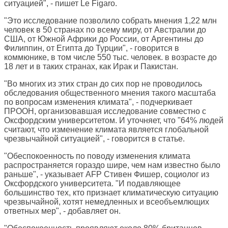
ситуацией", - пишет
Le Figaro
.
"Это исследование позволило собрать мнения 1,22 млн
человек в 50 странах по всему миру, от Австралии до
США, от Южной Африки до России, от Аргентины до
Филиппин, от Египта до Турции", - говорится в
коммюнике, в том числе 550 тыс. человек. в возрасте до
18 лет и в таких странах, как Ирак и Пакистан.
"Во многих из этих стран до сих пор не проводилось
обследования общественного мнения такого масштаба
по вопросам изменения климата", - подчеркивает
ПРООН, организовавшая исследование совместно с
Оксфордским университетом. И уточняет, что "64% людей
считают, что изменение климата является глобальной
чрезвычайной ситуацией", - говорится в статье.
"Обеспокоенность по поводу изменения климата
распространяется гораздо шире, чем нам известно было
раньше", - указывает AFP Стивен Фишер, социолог из
Оксфордского университета. "И подавляющее
большинство тех, кто признает климатическую ситуацию
чрезвычайной, хотят немедленных и всеобъемлющих
ответных мер", - добавляет он.