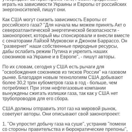
играть на зависимости Украины и Европы от российских
энергоносителей, пишут они.
Как США могут снизить зависимость Европы от
российского газа? "Для начала мы можем принять Акт о
североатлантической энергетической безопасности -
законопроект, который мы спонсировали и внесли вместе
с сенаторами Лайзой Мурковски и Джоном Баррассо. Он
"развернет" наши собственные природные ресурсы,
дабы ослабить режим Путина и укрепить наших
союзников на Украине и в Европе", - пишут авторы.
По их словам, сегодня у США есть рычаги для
"освобождения союзников из тисков России" на газовом
рынке. Благодаря новым технологиям США добывают
более 30,2 трлн кубометров газа в год - больше, чем
потребляют. При этом нефтегазовые компании
вынуждены сжигать излишки газа, так как у США нет
трубопроводов для его сбора.
США должны отправить этот газ на мировой рынок,
советуют авторы. Они описывают свой законопроект:
1. "Он упростит добычу газа на суше", устранив "помехи
со стороны правительства и бюрократические препоны",