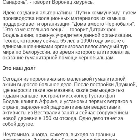
Санарочь", - говорит Воронец хмурясь.
Идею создания альтернативы "Пути к коммунизму" путем
производства изоляционных материалов из камыша
поддерживает и организация "Дома вместо Чернобыля".
"Это замечательная вещь", - говорит Дитрих фон
Бодельшвинг, правнук учредителя данной организации.
Теолог, которому сейчас 65 лет, в 1990 году вместе с
единомышленниками организовал велосипедный тур
мира по Белоруссии, во время которого агитировал за
оказание гуманитарной помощи чернобыльцам.
Это наш долг
Сегодня из первоначально маленькой гуманитарной
акции выросло большое дело. После постройки Дружной,
где выросли такие же мазанки, какие семьюдесятью
годами раньше построил миссионер Густав фон
Бодельшвинг в Африке, и установки первых ветряков в
стране, зараженной радиоактивными веществами,
активисты из Вестфалии заняты сейчас сооружением
новой деревни в 150 км отсюда. Одно дело тянет за
собой другое.
Неутомимо, иногда, кажется, выходя за границы