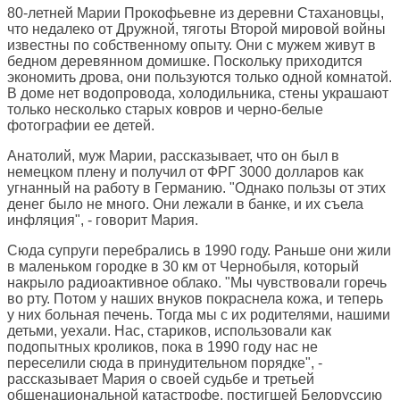
80-летней Марии Прокофьевне из деревни Стахановцы,
что недалеко от Дружной, тяготы Второй мировой войны
известны по собственному опыту. Они с мужем живут в
бедном деревянном домишке. Поскольку приходится
экономить дрова, они пользуются только одной комнатой.
В доме нет водопровода, холодильника, стены украшают
только несколько старых ковров и черно-белые
фотографии ее детей.
Анатолий, муж Марии, рассказывает, что он был в
немецком плену и получил от ФРГ 3000 долларов как
угнанный на работу в Германию. "Однако пользы от этих
денег было не много. Они лежали в банке, и их съела
инфляция", - говорит Мария.
Сюда супруги перебрались в 1990 году. Раньше они жили
в маленьком городке в 30 км от Чернобыля, который
накрыло радиоактивное облако. "Мы чувствовали горечь
во рту. Потом у наших внуков покраснела кожа, и теперь
у них больная печень. Тогда мы с их родителями, нашими
детьми, уехали. Нас, стариков, использовали как
подопытных кроликов, пока в 1990 году нас не
переселили сюда в принудительном порядке", -
рассказывает Мария о своей судьбе и третьей
общенациональной катастрофе, постигшей Белоруссию