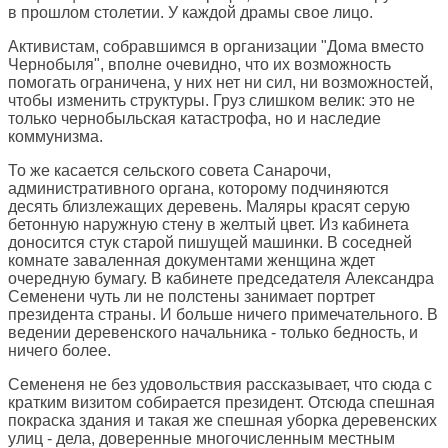
в прошлом столетии. У каждой драмы свое лицо.
Активистам, собравшимся в организации "Дома вместо
Чернобыля", вполне очевидно, что их возможность
помогать ограничена, у них нет ни сил, ни возможностей,
чтобы изменить структуры. Груз слишком велик: это не
только чернобыльская катастрофа, но и наследие
коммунизма.
То же касается сельского совета Санарочи,
административного органа, которому подчиняются
десять близлежащих деревень. Маляры красят серую
бетонную наружную стену в желтый цвет. Из кабинета
доносится стук старой пишущей машинки. В соседней
комнате заваленная документами женщина ждет
очередную бумагу. В кабинете председателя Александра
Семенени чуть ли не полстены занимает портрет
президента страны. И больше ничего примечательного. В
ведении деревенского начальника - только бедность, и
ничего более.
Семененя не без удовольствия рассказывает, что сюда с
кратким визитом собирается президент. Отсюда спешная
покраска здания и такая же спешная уборка деревенских
улиц - дела, доверенные многочисленным местным