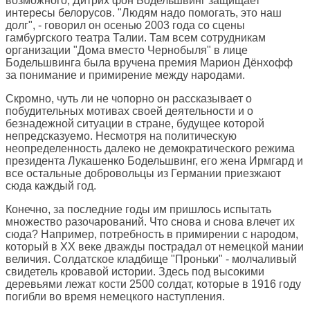
возможного, Дитрих фон Бодельшвинг защищает
интересы белорусов. "Людям надо помогать, это наш
долг", - говорил он осенью 2003 года со сцены
гамбургского театра Талии. Там всем сотрудникам
организации "Дома вместо Чернобыля" в лице
Бодельшвинга была вручена премия Марион Дёнхофф
за понимание и примирение между народами.
Скромно, чуть ли не чопорно он рассказывает о
побудительных мотивах своей деятельности и о
безнадежной ситуации в стране, будущее которой
непредсказуемо. Несмотря на политическую
неопределенность далеко не демократического режима
президента Лукашенко Бодельшвинг, его жена Ирмгард и
все остальные добровольцы из Германии приезжают
сюда каждый год.
Конечно, за последние годы им пришлось испытать
множество разочарований. Что снова и снова влечет их
сюда? Например, потребность в примирении с народом,
который в ХХ веке дважды пострадал от немецкой мании
величия. Солдатское кладбище "Проньки" - молчаливый
свидетель кровавой истории. Здесь под высокими
деревьями лежат кости 2500 солдат, которые в 1916 году
погибли во время немецкого наступления.