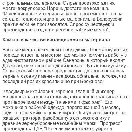
строительных материалов. Сырье произрастает на
месте: вокруг озера Нарочь достаточно камыша.
"Изоляционные материалы нужны повсеместно, но на
сегодня теплоизоляционные материалы в Белоруссии
практически не производятся. Спрос существует, и
производство создаст в регионе рабочие места".
Камыш в качестве изоляционного материала
Рабочие места более чем необходимы. Поскольку до сих
пор единственным местом, где можно получить работу в
административном районе Санарочь, в который входит
Дружная, является соседний колхоз "Путь к коммунизму".
Сельскохозяйственное предприятие до конца осталось
верным своему имени - все дома облезлые, похоже, что
последний раз их красили еще при Брежневе.
Владимир Михайлович Воронец, главный инженер
машинно-тракторной станции, ежедневно сталкивается с
противоречиями между "планами и фактами". Его
механики в рабочей одежде, перепачканной в масле,
сидят на скамейке у цеха и курят. Они уныло смотрят на
ржавые трактора, разобранную сельхозтехнику и
древние зерноуборочные комбайны марки "Прогресс"
производства ГДР. "Но если умрет колхоз, умрет и