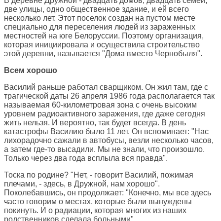
В деревне Дружной - двадцать домов, двадцать семей,
две улицы, одно общественное здание, и ей всего
несколько лет. Этот поселок создан на пустом месте
специально для переселения людей из зараженных
местностей на юге Белоруссии. Поэтому организация,
которая инициировала и осуществила строительство
этой деревни, называется "Дома вместо Чернобыля".
Всем хорошо
Василий раньше работал сварщиком. Он жил там, где с
трагической даты 26 апреля 1986 года располагается так
называемая 60-километровая зона с очень высоким
уровнем радиоактивного заражения, где даже сегодня
жить нельзя. И вероятно, так будет всегда. В день
катастрофы Василию было 11 лет. Он вспоминает: "Нас
лихорадочно сажали в автобусы, везли несколько часов,
а затем где-то высадили. Мы не знали, что произошло.
Только через два года всплыла вся правда".
Тоска по родине? "Нет, - говорит Василий, пожимая
плечами, - здесь, в Дружной, нам хорошо".
Поколебавшись, он продолжает: "Конечно, мы все здесь
часто говорим о местах, которые были вынуждены
покинуть. И о радиации, которая многих из наших
родственников сделала больными".