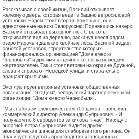
Рассказывая о своей жизни, Василий открывает
железную дверь, которая ведет в башню ветросиловой
установки. Рядом стоит вторая, поменьше, они
единственные на всю Белоруссию. Поднявшись наверх,
Василий открывает выходной люк. С высоты
открывается вид на деревню, раскинувшееся рядом
озеро Нарочь и далекие хвойные леса. Василий ведает
работой установок, строительство которых
финансировалось организацией "Дома вместо
Чернобыля" и другими из длинного списка немецких
жертвователей. Так и стоят ветряки на окраине Дружной,
слева и справа от Немецкой улицы, и старательно
вращают крыльями.
Эксплуатирует ветряные установки общественная
организация "ЭкоДом", белорусский партнер немецкой
организации "Дома вместо Чернобыля".
"Мы снабжаем электричеством 700 домов, - поясняет
коммерческий директор Александр Супринович. - И
получаем по 8 евроцентов за киловатт-час". Наряду с
энергией ветра Супринович видит и другие
экономические шансы для слаборазвитого региона. Он
планирует запустить производство изоляционных