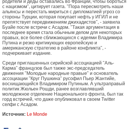
родители и деды оставались во Франции, чтобы бороться
с нацизмом", цитирует газета. "Пора пересмотреть наши
альянсы и перестать мириться с дипломатией угроз со
стороны Турции, которая покупает нефть у ИГИЛ и не
препятствует передвижениям джихадистов", - заявила
Буайе после встречи с Асадом. "Такая аргументация в
последнее время стала обычным делом для некоторых
правых, все более сближающихся с идеями Владимира
Путина и резко критикующих европейскую и
американскую стратегию в районе конфликта", -
подчеркивает издание.
Среди приглашенных сирийской ассоциацией "Аль-
Карма" французов был также экс-председатель
движения "Молодые народные правые" и основатель
ассоциации "Круг Пушкина" русофил Пьер Жантийе,
восхищающийся Владимиром Путиным. А ультраправый
политик Жюльен Рошди, ранее возглавлявший
молодежное отделение Национального фронта, был так
горд встречей, что даже опубликовал в своем Twitter
селфи с Асадом.
Источник:
Le Monde