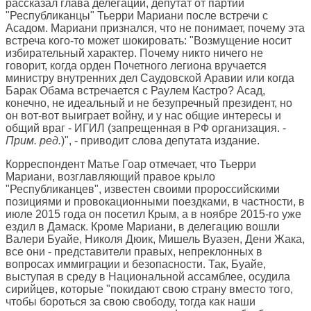
рассказал глава делегации, депутат от партии
"Республиканцы" Тьерри Мариани после встречи с
Асадом. Мариани признался, что не понимает, почему эта
встреча кого-то может шокировать: "Возмущение носит
избирательный характер. Почему никто ничего не
говорит, когда орден Почетного легиона вручается
министру внутренних дел Саудовской Аравии или когда
Барак Обама встречается с Раулем Кастро? Асад,
конечно, не идеальный и не безупречный президент, но
он вот-вот выиграет войну, и у нас общие интересы и
общий враг - ИГИЛ (запрещенная в РФ организация. -
Прим. ред.
)", - приводит слова депутата издание.
Корреспондент Матье Гоар отмечает, что Тьерри
Мариани, возглавляющий правое крыло
"Республиканцев", известен своими пророссийскими
позициями и провокационными поездками, в частности, в
июле 2015 года он посетил Крым, а в ноябре 2015-го уже
ездил в Дамаск. Кроме Мариани, в делегацию вошли
Валери Буайе, Николя Дюик, Мишель Вуазен, Дени Жака,
все они - представители правых, непреклонных в
вопросах иммиграции и безопасности. Так, Буайе,
выступая в среду в Национальной ассамблее, осудила
сирийцев, которые "покидают свою страну вместо того,
чтобы бороться за свою свободу, тогда как наши