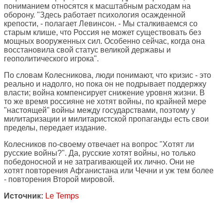
пониманием относятся к масштабным расходам на
оборону. "Здесь работает психология осажденной
крепости, - полагает Левинсон. - Мы сталкиваемся со
старым клише, что Россия не может существовать без
мощных вооруженных сил. Особенно сейчас, когда она
восстановила свой статус великой державы и
геополитического игрока".
По словам Колесникова, люди понимают, что кризис - это
реально и надолго, но пока он не подрывает поддержку
власти; война компенсирует снижение уровня жизни. В
то же время россияне не хотят войны, по крайней мере
"настоящей" войны между государствами, поэтому у
милитаризации и милитаристской пропаганды есть свои
пределы, передает издание.
Колесников по-своему отвечает на вопрос "Хотят ли
русские войны?". Да, русские хотят войны, но только
победоносной и не затрагивающей их лично. Они не
хотят повторения Афганистана или Чечни и уж тем более
- повторения Второй мировой.
Источник:
Le Temps