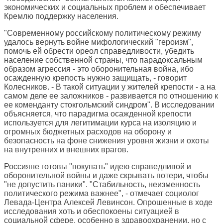
экономических и социальных проблем и обеспечивает
Кремлю поддержку населения.
"Современному российскому политическому режиму
удалось вернуть войне мифологический "героизм",
помочь ей обрести ореол справедливости, убедить
население собственной страны, что парадоксальным
образом агрессия - это оборонительная война, ибо
осажденную крепость нужно защищать, - говорит
Колесников. - В такой ситуации у жителей крепости - а на
самом деле ее заложников - развивается по отношению к
ее коменданту стокгольмский синдром". В исследовании
объясняется, что парадигма осажденной крепости
используется для легитимации курса на изоляцию и
огромных бюджетных расходов на оборону и
безопасность на фоне снижения уровня жизни и охоты
на внутренних и внешних врагов.
Россияне готовы "покупать" идею справедливой и
оборонительной войны и даже скрывать потери, чтобы
"не допустить паники". "Стабильность, неизменность
политического режима важнее", - отмечает социолог
Левада-Центра Алексей Левинсон. Опрошенные в ходе
исследования хоть и обеспокоены ситуацией в
социальной сфере, особенно в здравоохранении, но с