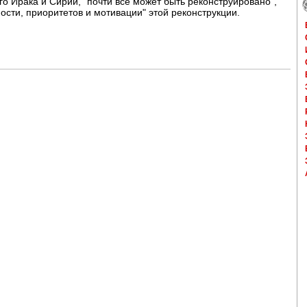
о Ирака и Сирии, "почти все может быть реконструировано",
ости, приоритетов и мотивации" этой реконструкции.