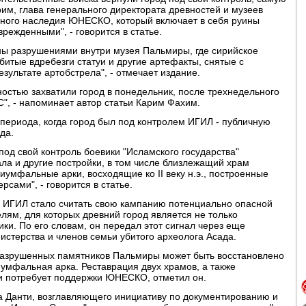
м, глава генерального директората древностей и музеев
рного наследия ЮНЕСКО, который включает в себя руины
режденными", - говорится в статье.
ы разрушениями внутри музея Пальмиры, где сирийское
битые вдребезги статуи и другие артефакты, снятые с
езультате артобстрела", - отмечает издание.
остью захватили город в понедельник, после трехнедельного
", - напоминает автор статьи Карим Фахим.
периода, когда город был под контролем ИГИЛ - публичную
да.
под свой контроль боевики "Исламского государства"
ла и другие постройки, в том числе близлежащий храм
иумфальные арки, восходящие ко II веку н.э., построенные
сами", - говорится в статье.
я, ИГИЛ стало считать свою кампанию потенциально опасной
ям, для которых древний город является не только
ки. По его словам, он передал этот сигнал через еще
истерства и членов семьи убитого археолога Асада.
разрушенных памятников Пальмиры может быть восстановлено
иумфальная арка. Реставрация двух храмов, а также
и потребует поддержки ЮНЕСКО, отметил он.
 Данти, возглавляющего инициативу по документированию и