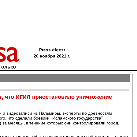
Press digest
26 ноября 2021 г.
только
, что ИГИЛ приостановило уничтожение
и и видеозаписи из Пальмиры, эксперты по древностям
ого, что сделали боевики "Исламского государства"
) за месяцы, в течение которых они контролировали город,
вительственные войска вернули город под свой контроль, самую