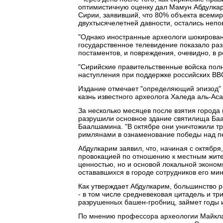
оптимистичную оценку дал Мамун Абдулкари
Сирии, заявивший, что 80% объекта всеми
двухтысячелетней давности, остались непов
"Однако иностранные археологи шокирован
государственное телевидение показало раз
постаментов, и повреждения, очевидно, в р
"Сирийские правительственные войска полн
наступления при поддержке российских ВВС
Издание отмечает "определяющий эпизод" 
казнь известного археолога Халеда аль-Аса
За несколько месяцев после взятия города 
разрушили основное здание святилища Баа
Баалшамина. "В октябре они уничтожили тр
римлянами в ознаменование победы над пер
Абдулкарим заявил, что, начиная с октябр
провокацией по отношению к местным жител
ценностью, но и основой локальной экономи
остававшихся в городе сотрудников его мин
Как утверждает Абдулкарим, большинство 
- в том числе средневековая цитадель и тр
разрушенных башен-гробниц, займет годы 
По мнению профессора археологии Майкла