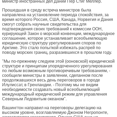
министр иностранных дел Дании Пер Стиг Меллер.
Прошедшая в среду встреча министров была
направлена на установление периода спокойствия, за
время которого Россия, США, Канада, Норвегия и Дания
смогут собрать научные свидетельства для
подтверждения своих требований к комиссии ООН,
курирующей Закон о морской конвенции, международное
соглашение, которое устанавливает всеобъемлющую
юридическую структуру урегулирования споров по
Арктике. Это стало попыткой избежать распрей по
поводу морских границ, разразившихся в прошлом году.
"Мы по-прежнему следуем этой (ооновской) юридической
структуре и принципам упорядоченного урегулирования
по любым возможным противоречивым требованиям, -
сообщили министры в заявлении, сделанном после
продолжавшихся весь день переговоров в городе
Илулиссат, в Гренландии. - Поэтому мы не видим
необходимости создавать новый всеобъемлющий
международный юридический режим для управления
Северным Ледовитым океаном".
Вашингтон направил на переговоры делегацию на
высоком уровне, возглавляемую Джоном Негропонте,