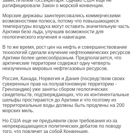
заместителем госсекретаря. Однако США еще не
ратифицировали Закон о морской конвенции.
Морские державы заинтересовались коммерческими
возможностями полюса, потому что повышающиеся
температуры воздуха могут оставить значительную часть
Арктики безо льда, улучшив возможности для
геологического изучения и навигации.
В то же время, рост цен на нефть и совершенствование
технологий сделали изучение нефтехимических ресурсов
Арктики более целесообразным. Предполагается, что
арктические территории содержат одну четверть
неизученных мировых нефтегазовых ресурсов.
Россия, Канада, Норвегия и Дания (посредством своих
суверенных прав на полуавтономную территорию -
Гренландию) уже заняты сбором геологических
свидетельств, подтверждающих, что их континентальные
шельфы простираются до Арктики и что поэтому их
территориальные воды должны быть продлены на 200
морских миль.
Но США еще не предъявили свои требования из-за
непрекращающихся политических дебатов по поводу
того, что повлечет за собой Конвенция.