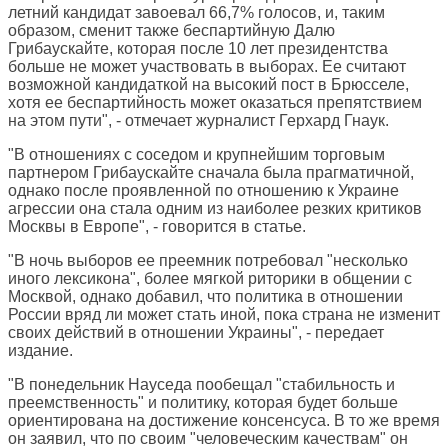
летний кандидат завоевал 66,7% голосов, и, таким
образом, сменит также беспартийную Далю
Грибаускайте, которая после 10 лет президентства
больше не может участвовать в выборах. Ее считают
возможной кандидаткой на высокий пост в Брюсселе,
хотя ее беспартийность может оказаться препятствием
на этом пути", - отмечает журналист Герхард Гнаук.
"В отношениях с соседом и крупнейшим торговым
партнером Грибаускайте сначала была прагматичной,
однако после проявленной по отношению к Украине
агрессии она стала одним из наиболее резких критиков
Москвы в Европе", - говорится в статье.
"В ночь выборов ее преемник потребовал "несколько
иного лексикона", более мягкой риторики в общении с
Москвой, однако добавил, что политика в отношении
России вряд ли может стать иной, пока страна не изменит
своих действий в отношении Украины", - передает
издание.
"В понедельник Науседа пообещал "стабильность и
преемственность" и политику, которая будет больше
ориентирована на достижение консенсуса. В то же время
он заявил, что по своим "человеческим качествам" он