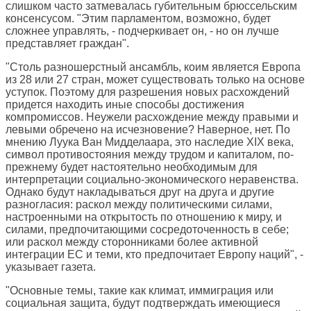
слишком часто затмевалась губительным брюссельским
консенсусом. "Этим парламентом, возможно, будет
сложнее управлять, - подчеркивает он, - но он лучше
представляет граждан".
"Столь разношерстный ансамбль, коим является Европа
из 28 или 27 стран, может существовать только на основе
уступок. Поэтому для разрешения новых расхождений
придется находить иные способы достижения
компромиссов. Неужели расхождение между правыми и
левыми обречено на исчезновение? Наверное, нет. По
мнению Луука Ван Мидделаара, это наследие XIX века,
символ противостояния между трудом и капиталом, по-
прежнему будет настоятельно необходимым для
интерпретации социально-экономического неравенства.
Однако будут накладываться друг на друга и другие
разногласия: раскол между политическими силами,
настроенными на открытость по отношению к миру, и
силами, предпочитающими сосредоточенность в себе;
или раскол между сторонниками более активной
интеграции ЕС и теми, кто предпочитает Европу наций", -
указывает газета.
"Основные темы, такие как климат, иммиграция или
социальная защита, будут подтверждать имеющиеся