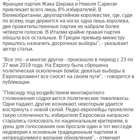
Франции партия Жака Ширака и Николя Саркози
привлекает всего лишь 8% избирателей. В
Великобритании, двухпартийном королевстве, где, судя
по всему, еще держится на ногах одна лишь королева,
две правительственные партии не набрали более
четверти голосов. В Италии крайне правая партия
обошла все остальные. В Греции премьер-министру
пришлось назначить досрочные выборы", - указывает
автор статьи.
"Все это - и многое другое - произошло в период с 23 по
27 мая 2019 года. На Европу была сброшена
политическая осколочная бомба: девятые выборы в
Европарламент все сносят на своем пути", - говорится в
публикации.
"Повсюду под воздействием многократного
столкновения содрогаются политические тяжеловесы.
Одни падают, другие возникают, некоторым удается
воспрянуть с новой силой. Редко европейцы проявляли
такую сплоченность: избиратели Евросоюза напрасно
старались голосовать по национальным критериям, в
урны для голосования они бросали один и тот месседж
недоверия к основным традиционным партиям и
непреодолимого желание обновления", - отмечает