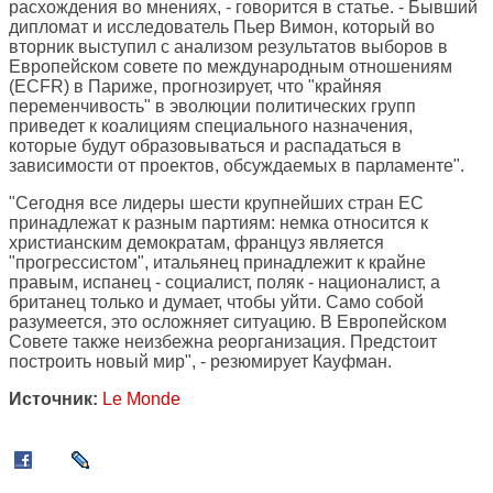
расхождения во мнениях, - говорится в статье. - Бывший
дипломат и исследователь Пьер Вимон, который во
вторник выступил с анализом результатов выборов в
Европейском совете по международным отношениям
(ECFR) в Париже, прогнозирует, что "крайняя
переменчивость" в эволюции политических групп
приведет к коалициям специального назначения,
которые будут образовываться и распадаться в
зависимости от проектов, обсуждаемых в парламенте".
"Сегодня все лидеры шести крупнейших стран ЕС
принадлежат к разным партиям: немка относится к
христианским демократам, француз является
"прогрессистом", итальянец принадлежит к крайне
правым, испанец - социалист, поляк - националист, а
британец только и думает, чтобы уйти. Само собой
разумеется, это осложняет ситуацию. В Европейском
Совете также неизбежна реорганизация. Предстоит
построить новый мир", - резюмирует Кауфман.
Источник:
Le Monde