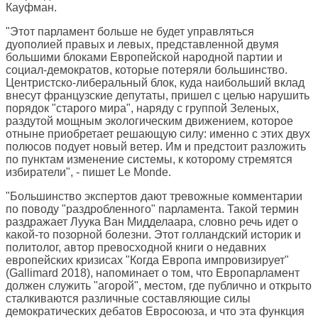
Кауфман.
"Этот парламент больше не будет управляться
дуополией правых и левых, представленной двумя
большими блоками Европейской народной партии и
социал-демократов, которые потеряли большинство.
Центристско-либеральный блок, куда наибольший вклад
внесут французские депутаты, пришел с целью нарушить
порядок "старого мира", наряду с группой Зеленых,
раздутой мощным экологическим движением, которое
отныне приобретает решающую силу: именно с этих двух
полюсов подует новый ветер. Им и предстоит разложить
по пунктам изменение системы, к которому стремятся
избиратели", - пишет Le Monde.
"Большинство экспертов дают тревожные комментарии
по поводу "раздробленного" парламента. Такой термин
раздражает Луука Ван Мидделаара, словно речь идет о
какой-то позорной болезни. Этот голландский историк и
политолог, автор превосходной книги о недавних
европейских кризисах "Когда Европа импровизирует"
(Gallimard 2018), напоминает о том, что Европарламент
должен служить "агорой", местом, где публично и открыто
сталкиваются различные составляющие силы
демократических дебатов Евросоюза, и что эта функция