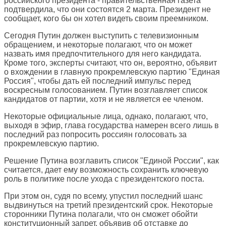
российского президента - правительственная газета
подтвердила, что они состоятся 2 марта. Президент не
сообщает, кого бы он хотел видеть своим преемником.
Сегодня Путин должен выступить с телевизионным
обращением, и некоторые полагают, что он может
назвать имя предпочтительного для него кандидата.
Кроме того, эксперты считают, что он, вероятно, объявит
о вхождении в главную прокремлевскую партию "Единая
Россия", чтобы дать ей последний импульс перед
воскресным голосованием. Путин возглавляет список
кандидатов от партии, хотя и не является ее членом.
Некоторые официальные лица, однако, полагают, что,
выходя в эфир, глава государства намерен всего лишь в
последний раз попросить россиян голосовать за
прокремлевскую партию.
Решение Путина возглавить список "Единой России", как
считается, дает ему возможность сохранить ключевую
роль в политике после ухода с президентского поста.
При этом он, судя по всему, упустил последний шанс
выдвинуться на третий президентский срок. Некоторые
сторонники Путина полагали, что он сможет обойти
конституционный запрет, объявив об отставке до