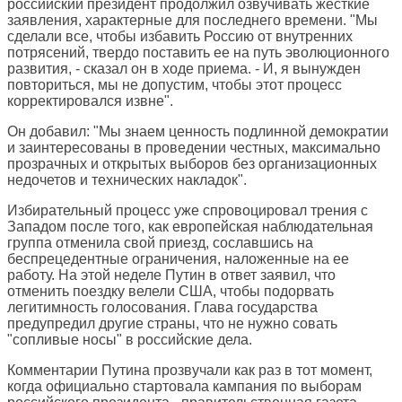
российский президент продолжил озвучивать жесткие
заявления, характерные для последнего времени. "Мы
сделали все, чтобы избавить Россию от внутренних
потрясений, твердо поставить ее на путь эволюционного
развития, - сказал он в ходе приема. - И, я вынужден
повториться, мы не допустим, чтобы этот процесс
корректировался извне".
Он добавил: "Мы знаем ценность подлинной демократии
и заинтересованы в проведении честных, максимально
прозрачных и открытых выборов без организационных
недочетов и технических накладок".
Избирательный процесс уже спровоцировал трения с
Западом после того, как европейская наблюдательная
группа отменила свой приезд, сославшись на
беспрецедентные ограничения, наложенные на ее
работу. На этой неделе Путин в ответ заявил, что
отменить поездку велели США, чтобы подорвать
легитимность голосования. Глава государства
предупредил другие страны, что не нужно совать
"сопливые носы" в российские дела.
Комментарии Путина прозвучали как раз в тот момент,
когда официально стартовала кампания по выборам