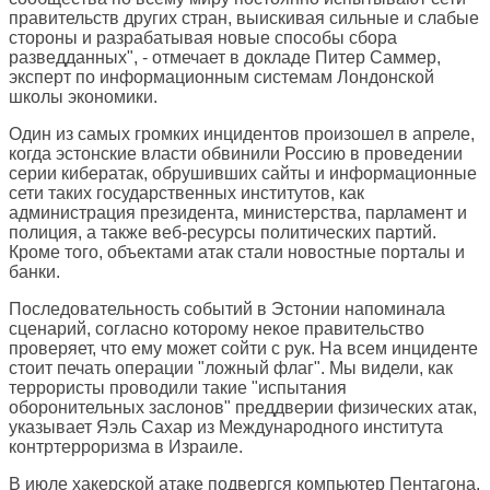
правительств других стран, выискивая сильные и слабые
стороны и разрабатывая новые способы сбора
разведданных", - отмечает в докладе Питер Саммер,
эксперт по информационным системам Лондонской
школы экономики.
Один из самых громких инцидентов произошел в апреле,
когда эстонские власти обвинили Россию в проведении
серии кибератак, обрушивших сайты и информационные
сети таких государственных институтов, как
администрация президента, министерства, парламент и
полиция, а также веб-ресурсы политических партий.
Кроме того, объектами атак стали новостные порталы и
банки.
Последовательность событий в Эстонии напоминала
сценарий, согласно которому некое правительство
проверяет, что ему может сойти с рук. На всем инциденте
стоит печать операции "ложный флаг". Мы видели, как
террористы проводили такие "испытания
оборонительных заслонов" преддверии физических атак,
указывает Яэль Сахар из Международного института
контртерроризма в Израиле.
В июле хакерской атаке подвергся компьютер Пентагона.