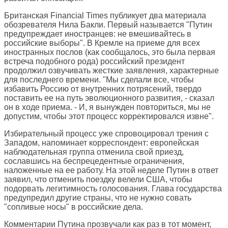
Британская
Financial Times
публикует два материала
обозревателя Нила Бакли. Первый называется "Путин
предупреждает иностранцев: не вмешивайтесь в
российские выборы". В Кремле на приеме для всех
иностранных послов (как сообщалось, это была первая
встреча подобного рода) российский президент
продолжил озвучивать жесткие заявления, характерные
для последнего времени. "Мы сделали все, чтобы
избавить Россию от внутренних потрясений, твердо
поставить ее на путь эволюционного развития, - сказал
он в ходе приема. - И, я вынужден повториться, мы не
допустим, чтобы этот процесс корректировался извне".
Избирательный процесс уже спровоцировал трения с
Западом, напоминает корреспондент: европейская
наблюдательная группа отменила свой приезд,
сославшись на беспрецедентные ограничения,
наложенные на ее работу. На этой неделе Путин в ответ
заявил, что отменить поездку велели США, чтобы
подорвать легитимность голосования. Глава государства
предупредил другие страны, что не нужно совать
"сопливые носы" в российские дела.
Комментарии Путина прозвучали как раз в тот момент,