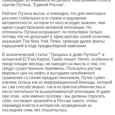
принуждает их нажимать на рычаги, обеспечивая голоса
партии Путина, "Единой России".
Рейтинг Путина высок, и очевидно, что для некоторых
россиян стабильность в стране и ощущение
авторитетности, которое от него исходит, важнее, чем
идеал существования активной оппозиции. Но
оппоненты Путина возражают: он популярен только
потому, что не допускает в эфир критику своей политики,
указывает The New York Times, приводя далее факты
нарушений в ходе предвыборной кампании.
В аналитической статье "Трещины в доме Путина?" в
испанской
El Pais
Карлос Таибо пишет: Ничто, особенно в
предстоящие месяцы, не наводит на мысль о том, что
грядут существенные перемены. Пользуясь ростом
мировых цен на нефть и выгодами неизбежного
сравнения со своим предшественником, Путин сумел
извлечь пользу как из информационной блокады, которой
он сам способствовал, так и из приспособленчества и
несостоятельности вышеупомянутой оппозиции. И даже
при этом - или именно поэтому - мы должны спросить
себя, что может произойти в России такого, чтобы
пирамида власти и интересов, возведенная за
последние семь лет, пошатнулась.