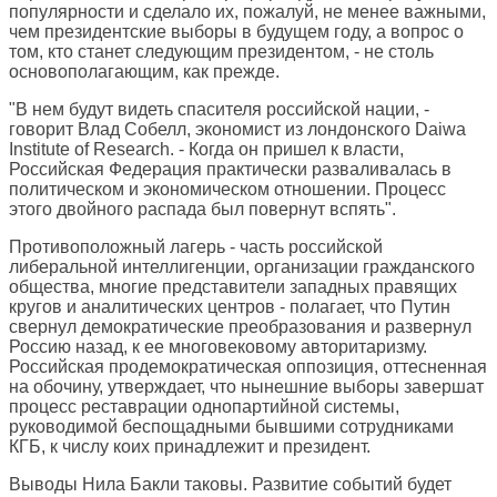
популярности и сделало их, пожалуй, не менее важными,
чем президентские выборы в будущем году, а вопрос о
том, кто станет следующим президентом, - не столь
основополагающим, как прежде.
"В нем будут видеть спасителя российской нации, -
говорит Влад Собелл, экономист из лондонского Daiwa
Institute of Research. - Когда он пришел к власти,
Российская Федерация практически разваливалась в
политическом и экономическом отношении. Процесс
этого двойного распада был повернут вспять".
Противоположный лагерь - часть российской
либеральной интеллигенции, организации гражданского
общества, многие представители западных правящих
кругов и аналитических центров - полагает, что Путин
свернул демократические преобразования и развернул
Россию назад, к ее многовековому авторитаризму.
Российская продемократическая оппозиция, оттесненная
на обочину, утверждает, что нынешние выборы завершат
процесс реставрации однопартийной системы,
руководимой беспощадными бывшими сотрудниками
КГБ, к числу коих принадлежит и президент.
Выводы Нила Бакли таковы. Развитие событий будет