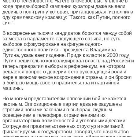
место в теленовостях. На его ключевое выступление в
ходе предвыборной кампании кураторы даже вывели
девичью поп-группу, которая, пританцовывая, исполнила
оду кремлевскому красавцу: "Такого, как Путин, полного
сил!".
В воскресенье тысячи кандидатов борются между собой
за места в парламенте следующего созыва, но суть
выборов сфокусирована на фигуре одного-
единственного политика - президента Владимира
Путина, указывает издание. Придя к власти в 2000 году,
Путин решительно консолидировал власть над Россией и
теперь превратил выборы в референдум, на котором
решается вопрос о доверии к его руководящей роли и
вере в экономическое возрождение страны, и он бросил
в бой всю мощь своего правительства и партийной
машины.
Но многим представителям оппозиции бой не кажется
честным. Оппозиционные партии едва не задушены
строгими новыми законами о выборах, скудным
освещением в телеэфире, ограничениями их
организаторских возможностей и уголовными делами.
Сотрудники правительственных структур и компаний,
финансируемых государством, говорят, что начальство