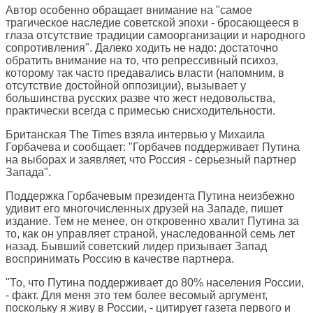
Автор особенно обращает внимание на "самое
трагическое наследие советской эпохи - бросающееся в
глаза отсутствие традиции самоорганизации и народного
сопротивления". Далеко ходить не надо: достаточно
обратить внимание на то, что репрессивный психоз,
которому так часто предавались власти (напомним, в
отсутствие достойной оппозиции), вызывает у
большинства русских разве что жест недовольства,
практически всегда с примесью снисходительности.
Британская
The Times
взяла интервью у Михаила
Горбачева и сообщает: "Горбачев поддерживает Путина
на выборах и заявляет, что Россия - серьезный партнер
Запада".
Поддержка Горбачевым президента Путина неизбежно
удивит его многочисленных друзей на Западе, пишет
издание. Тем не менее, он откровенно хвалит Путина за
то, как он управляет страной, унаследованной семь лет
назад. Бывший советский лидер призывает Запад
воспринимать Россию в качестве партнера.
"То, что Путина поддерживает до 80% населения России,
- факт. Для меня это тем более весомый аргумент,
поскольку я живу в России, - цитирует газета первого и