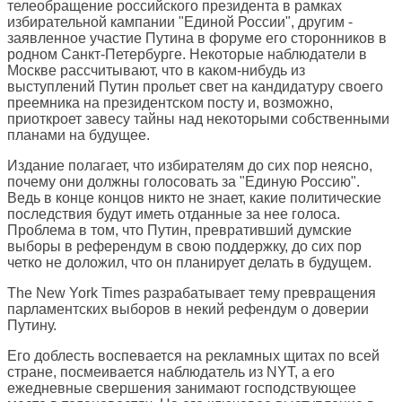
телеобращение российского президента в рамках
избирательной кампании "Единой России", другим -
заявленное участие Путина в форуме его сторонников в
родном Санкт-Петербурге. Некоторые наблюдатели в
Москве рассчитывают, что в каком-нибудь из
выступлений Путин прольет свет на кандидатуру своего
преемника на президентском посту и, возможно,
приоткроет завесу тайны над некоторыми собственными
планами на будущее.
Издание полагает, что избирателям до сих пор неясно,
почему они должны голосовать за "Единую Россию".
Ведь в конце концов никто не знает, какие политические
последствия будут иметь отданные за нее голоса.
Проблема в том, что Путин, превративший думские
выборы в референдум в свою поддержку, до сих пор
четко не доложил, что он планирует делать в будущем.
The New York Times
разрабатывает тему превращения
парламентских выборов в некий рефендум о доверии
Путину.
Его доблесть воспевается на рекламных щитах по всей
стране, посмеивается наблюдатель из NYT, а его
ежедневные свершения занимают господствующее