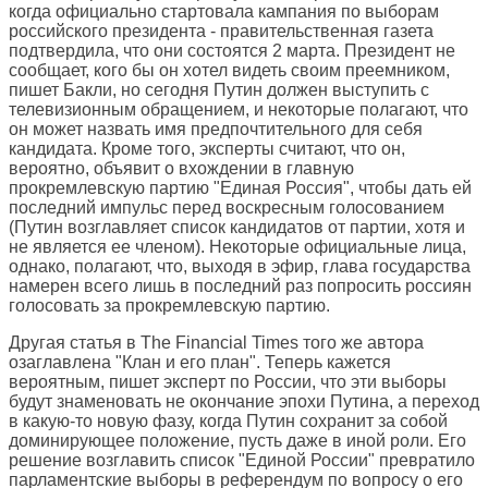
когда официально стартовала кампания по выборам
российского президента - правительственная газета
подтвердила, что они состоятся 2 марта. Президент не
сообщает, кого бы он хотел видеть своим преемником,
пишет Бакли, но сегодня Путин должен выступить с
телевизионным обращением, и некоторые полагают, что
он может назвать имя предпочтительного для себя
кандидата. Кроме того, эксперты считают, что он,
вероятно, объявит о вхождении в главную
прокремлевскую партию "Единая Россия", чтобы дать ей
последний импульс перед воскресным голосованием
(Путин возглавляет список кандидатов от партии, хотя и
не является ее членом). Некоторые официальные лица,
однако, полагают, что, выходя в эфир, глава государства
намерен всего лишь в последний раз попросить россиян
голосовать за прокремлевскую партию.
Другая статья в
The Financial Times
того же автора
озаглавлена "Клан и его план". Теперь кажется
вероятным, пишет эксперт по России, что эти выборы
будут знаменовать не окончание эпохи Путина, а переход
в какую-то новую фазу, когда Путин сохранит за собой
доминирующее положение, пусть даже в иной роли. Его
решение возглавить список "Единой России" превратило
парламентские выборы в референдум по вопросу о его