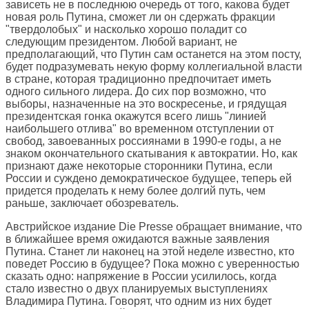
зависеть не в последнюю очередь от того, какова будет
новая роль Путина, сможет ли он сдержать фракции
"твердолобых" и насколько хорошо поладит со
следующим президентом. Любой вариант, не
предполагающий, что Путин сам останется на этом посту,
будет подразумевать некую форму коллегиальной власти
в стране, которая традиционно предпочитает иметь
одного сильного лидера. До сих пор возможно, что
выборы, назначенные на это воскресенье, и грядущая
президентская гонка окажутся всего лишь "линией
наибольшего отлива" во временном отступлении от
свобод, завоеванных россиянами в 1990-е годы, а не
знаком окончательного скатывания к автократии. Но, как
признают даже некоторые сторонники Путина, если
России и суждено демократическое будущее, теперь ей
придется проделать к нему более долгий путь, чем
раньше, заключает обозреватель.
Австрийское издание
Die Presse
обращает внимание, что
в ближайшее время ожидаются важные заявления
Путина. Станет ли наконец на этой неделе известно, кто
поведет Россию в будущее? Пока можно с уверенностью
сказать одно: напряжение в России усилилось, когда
стало известно о двух планируемых выступлениях
Владимира Путина. Говорят, что одним из них будет