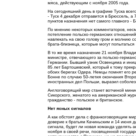
мяса, действующим с ноября 2005 года.
На сегодняшний день в графике Туска всего
- Туск 4 декабря отправится в Брюссель, а 
пунктов назначения нет самого главного - 
По мнению некоторых комментаторов, несмо
потепление польско-германских отношений,
навлекать на свою голову гром и молнию с
брата-близнеца, которые могут попытаться
В то же время назначение 21 ноября Влади
министре, отвечающего за польско-германс
Германии. Бывший узник Освенцима и иниц
85 лет Бартошевский, который к тому прек
обоих берегах Одера. Немцы помнят его ре
Бонне по случаю 50-летия окончания Втор
иностранных дел Польши, выразил соболез
Англоговорящий мир станет вотчиной мини
Сикорского, женатого на американской жур
гражданство - польское и британское.
Нет ясных сигналов
А как обстоят дела с франкоговорящим мир
доверие к братьям Качиньским и 14 июня д
сигнала, будет ли новая команда уделять
ноября в своей речи, посвященной государ