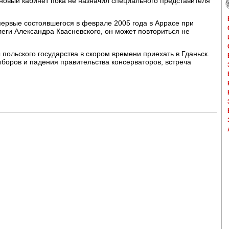
 новый кабинет пока не назначил специального представителя
первые состоявшегося в феврале 2005 года в Аррасе при
леги Александра Квасневского, он может повториться не
польского государства в скором времени приехать в Гданьск.
боров и падения правительства консерваторов, встреча