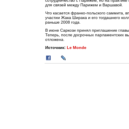
сотрудничество с Парижем, но на практике
для связей между Парижем и Варшавой.
Что касается франко-польского саммита, в
участии Жака Ширака и его тогдашнего кол
раньше 2008 года.
В июне Саркози принял приглашение главы 
Теперь, после досрочных парламентских вы
отложена.
Источник:
Le Monde