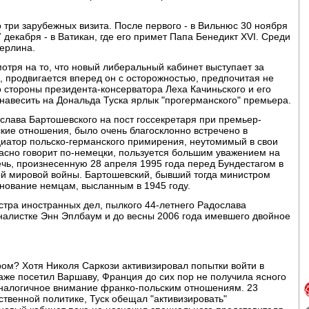
 три зарубежных визита. После первого - в Вильнюс 30 ноября
7 декабря - в Ватикан, где его примет Папа Бенедикт XVI. Среди
Берлина.
тря на то, что новый либеральный кабинет выступает за
 продвигается вперед он с осторожностью, предпочитая не
о стороны президента-консерватора Леха Качиньского и его
 навесить на Дональда Туска ярлык "прогерманского" премьера.
слава Бартошевского на пост госсекретаря при премьер-
кие отношения, было очень благосклонно встречено в
иатор польско-германского примирения, неутомимый в свои
расно говорит по-немецки, пользуется большим уважением на
чь, произнесенную 28 апреля 1995 года перед Бундестагом в
ой мировой войны. Бартошевский, бывший тогда министром
нование немцам, высланным в 1945 году.
стра иностранных дел, пылкого 44-летнего Радослава
налистке Энн Эплбаум и до весны 2006 года имевшего двойное
ом? Хотя Николя Саркози активизировал попытки войти в
аже посетил Варшаву, Франция до сих пор не получила ясного
 аналогичное внимание франко-польским отношениям. 23
ственной политике, Туск обещал "активизировать"