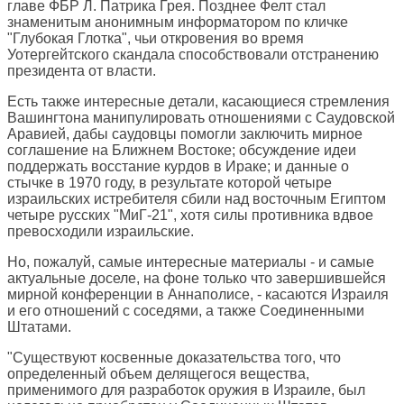
главе ФБР Л. Патрика Грея. Позднее Фелт стал
знаменитым анонимным информатором по кличке
"Глубокая Глотка", чьи откровения во время
Уотергейтского скандала способствовали отстранению
президента от власти.
Есть также интересные детали, касающиеся стремления
Вашингтона манипулировать отношениями с Саудовской
Аравией, дабы саудовцы помогли заключить мирное
соглашение на Ближнем Востоке; обсуждение идеи
поддержать восстание курдов в Ираке; и данные о
стычке в 1970 году, в результате которой четыре
израильских истребителя сбили над восточным Египтом
четыре русских "МиГ-21", хотя силы противника вдвое
превосходили израильские.
Но, пожалуй, самые интересные материалы - и самые
актуальные доселе, на фоне только что завершившейся
мирной конференции в Аннаполисе, - касаются Израиля
и его отношений с соседями, а также Соединенными
Штатами.
"Существуют косвенные доказательства того, что
определенный объем делящегося вещества,
применимого для разработок оружия в Израиле, был