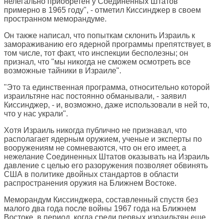
нелегально приобретен у Соединенных Штатов
примерно в 1965 году", - отметил Киссинджер в своем
пространном меморандуме.
Он также написал, что попыткам склонить Израиль к
замораживанию его ядерной программы препятствует, в
том числе, тот факт, что инспекции бесполезны; он
признал, что "мы никогда не сможем осмотреть все
возможные тайники в Израиле".
"Это та единственная программа, относительно которой
израильтяне нас постоянно обманывали, - заявил
Киссинджер, - и, возможно, даже использовали в ней то,
что у нас украли".
Хотя Израиль никогда публично не признавал, что
располагает ядерным оружием, ученые и эксперты по
вооружениям не сомневаются, что он его имеет, а
нежелание Соединенных Штатов оказывать на Израиль
давление с целью его разоружения позволяет обвинять
США в политике двойных стандартов в области
распространения оружия на Ближнем Востоке.
Меморандум Киссинджера, составленный спустя без
малого два года после войны 1967 года на Ближнем
Востоке, в период, когда среди первых израильтян еще