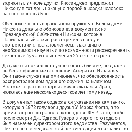
варианты, в числе других, Киссинджер предложил
Никсону в тот день накануне первой высадки человека
на поверхность Луны.
Обеспокоенность израильским оружием в Белом доме
Никсона детально обрисована в документах из
Президентской библиотеки Никсона, которые
Национальный архив рассекретил в среду в
соответствии с постановлением, гласящим о
необходимости изучать и по возможности рассекречивать
секретные бумаги по истечении 25-летнего срока.
Документы позволяют лучше понять близкие, но далеко
не бесконфликтные отношения Америки с Израилем.
Они также служат напоминанием, что обеспокоенность
распространением ядерного оружия на Ближнем
Востоке, в центре которой сейчас оказался Иран,
началась еще несколько десятков лет тому назад.
В документах также содержатся указания на кампанию,
которую в 1972 году вели друзья У. Марка Фелта, в то
время второго по рангу в руководстве ФБР, за то, чтобы
после смерти Дж. Эдгара Гувера в марте того года он
был назначен директором этого ведомства. Разумеется,
Никсон не последовал этой рекомендации и назначил во