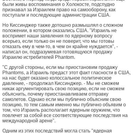
были живы воспоминания о Холокосте, подспудно
признавал за Израилем право на самооборону, как
поступали и последующие администрации США.
Но Киссинджер также дотошно размышлял о сложном
положении, в котором оказались США. "Израиль не
воспримет наши заявления по ядерному вопросу
всерьез, если только он не поверит, что мы готовы
отказать ему в чем-то, в чем он крайне нуждается", -
написал он, подразумевая готовящуюся продажу
Израилю истребителей Phantom.
"С другой стороны, если мы приостановим продажу
Phantoms, а Израиль предаст этот факт гласности в США,
на нас будет оказано колоссальное политическое
давление, - продолжал Киссинджер. - Мы не сможем
никак аргументировать свою позицию, если не сможем
объяснить, почему приостанавливаем отправку
самолетов. Однако если мы публично объясним свою
позицию, то тем самым именно мы публично объявим о
том, что Израиль располагает ядерным оружием, что
повлечет за собой все соответствующие последствия на
международной арене".
Одним из этих последствий могла стать "ядерная