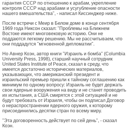
гарантия СССР по отношению к арабам, укрепление
контроля СССР над арабами и усугубление опасности
нашего вмешательства", - написал Киссинджер ниже.
После встречи с Меир в Белом доме в конце сентября
1969 года Никсон сказал: "Проблемы на Ближнем
Востоке имеют многовековую историю. Они не
поддаются легкому решению. Мы не рассчитываем, что
они поддадутся "мгновенной дипломатии".
Но Авнер Коэн, автор книги "Израиль и бомба" (Columbia
University Press, 1998), старший научный сотрудник
United States Institute of Peace, сказал в среду, что
имеется достаточно исторических материалов,
указывающих, что американский президент и
израильский премьер пришли к тайному соглашению как
минимум по одному вопросу: Израиль не будет держать
свои ядерные вооружения на виду и не станет проводить
их испытания, а США смирятся с этой ситуацией и не
будут требовать от Израиля, чтобы он подписал Договор
о нераспространении ядерного оружия, к которому
присоединились десятки стран по всему миру.
"Эта договоренность действует по сей день", - сказал
Коэн.