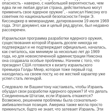
опасность - наверно, с наибольшей вероятностью, чем
едва ли не любая другая страна, действительно могут
применить свое ядерное оружие", - написал Никсону его
советник по национальной безопасности Генри Э.
Киссинджер в меморандуме, датированном 19 июля 1969
года. Этот документ, как и целый ряд других, был недавно
рассекречен.
Израильская программа разработки ядерного оружия,
существования которой Израиль доселе никогда не
подтверждал и не подтверждает официально, началась,
как считалось, как минимум за несколько лет до 1969
года, но для новоиспеченной администрации Никсона
она создавала особые проблемы. Начнем с того, что
президент США готовился к визиту израильского
премьера Голды Меир, которая тоже первый год
находилась на своем посту, но ее жесткий характер уже
успел стать легендой.
Следовало ли Вашингтону настаивать, чтобы Израиль
обуздал свои разработки ядерного оружия? И что делать
Соединенным Штатам, если Израиль откажется?
Возможно, решением проблемы была сознательно-
амбивалентная позиция. Америка также могла просто
прикинуться, будто не знает, что затевает Израиль. Эти