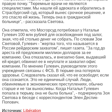
правую почку. "Тюремные врачи не являются
специалистами. Мы нашли ей адвоката и обратились в
Страсбургский суд, который вынес срочное решение, и
это спасло ей жизнь. Теперь она в гражданской
больнице", - рассказала Светова.
Она отметила, что Мосгорсуд потребовал у Натальи
Гулевич 100 млн рублей для освобождения под залог,
зная, что ей столько денег не собрать. По словам Зои
Световой, Гулевич - "жертва того, что называется в
России рейдерским захватом", пишет газета. "За год до
ареста ей предложили миллион долларов за ее
компанию. Она отказалась, и внезапно банк, выдавший
ей кредит, обвинил ее в неуплате и захватил офис
компании. По мнению Гулевич, руководители этого
учреждения связаны с ФСБ. В тюрьме она потеряла
здоровье. Следователь сказал ей, что ее освободят, если
она сознается. Это не единичный случай. Люди,
обвиняемые в экономических преступлениях, обычно
старше и не так выносливы. Когда Наталья Гулевич
попала в тюрьму, она не была больна", - подчеркнула Зоя
Светова в беседе с корреспондентом Элен Деспик-
Попович.
Источник:
Libération