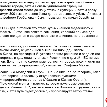
цисты уничтожили одну из самых крупных еврейских общин в
нагоги города, затем Советы уничтожали страну на
рессии имели место до нацистской оккупации и потом сразу
нимум 300 тыс. литовцев были депортированы и убиты. Литовцы
да реформ Горбачева и были первыми, кто начал борьбу за
и ЕС - для литовцев это стало кульминацией медленного и
 Москвы. Литва, вне всякого сомнения, хороший пример для
е еще находятся в сфере советского влияния, но стремятся в
ым. В нем недоставало главного: Украина заранее сказала
и тысяч молодых украинцев вышли на площади, чтобы
а Киева, но президент Янукович принял решение и вряд ли его
тороны, в давлении путинской России, но с другой - ЕС не смог
ов. Денег нет, но самое главное, нет интереса: практически ни
 не является приоритетом", - отмечает Стефано Маньи.
лашению Молдавии и Грузии. Но и о них нельзя говорить, как о
 что первая наполовину оккупирована русскими
ух пророссийских регионов (Абхазия и Южная Осетия),
"Грузинской мечты" - партии, которую некоторые считают
ного обмена с ЕС, как выяснилось в Вильнюсе. Грузины, как и
а, и этот путь будет долгим", - прогнозирует автор статьи.