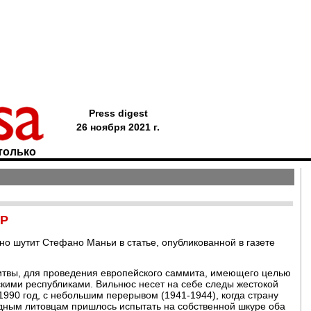
Press digest
26 ноября 2021 г.
только
СР
о шутит Стефано Маньи в статье, опубликованной в газете
Литвы, для проведения европейского саммита, имеющего целью
кими республиками. Вильнюс несет на себе следы жестокой
1990 год, с небольшим перерывом (1941-1944), когда страну
дным литовцам пришлось испытать на собственной шкуре оба