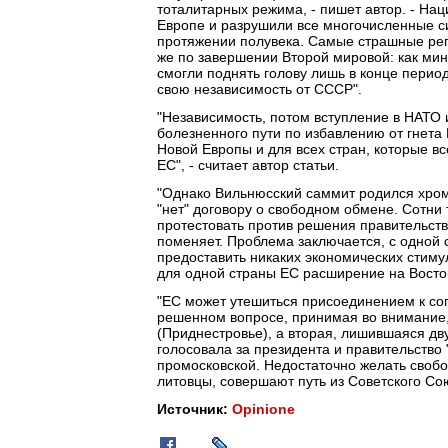
тоталитарных режима, - пишет автор. - На
Европе и разрушили все многочисленные си
протяжении полувека. Самые страшные реп
же по завершении Второй мировой: как ми
смогли поднять голову лишь в конце перио
свою независимость от СССР".
"Независимость, потом вступление в НАТО 
болезненного пути по избавлению от гнета
Новой Европы и для всех стран, которые вс
ЕС", - считает автор статьи.
"Однако Вильнюсский саммит родился хром
"нет" договору о свободном обмене. Сотн
протестовать против решения правительств
поменяет. Проблема заключается, с одной с
предоставить никаких экономических стимул
для одной страны ЕС расширение на Восток
"ЕС может утешиться присоединением к сог
решенном вопросе, принимая во внимание,
(Приднестровье), а вторая, лишившаяся дв
голосовала за президента и правительство 
промосковской. Недостаточно желать свобод
литовцы, совершают путь из Советского Союз
Источник:
Opinione