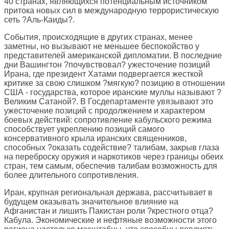
40 странах, являющихся потенциальным источником
притока новых сил в международную террористическую
сеть ?Аль-Каиды?.
События, происходящие в других странах, менее
заметны, но вызывают не меньшее беспокойство у
представителей американской дипломатии. В последние
дни Вашингтон ?почувствовал? ужесточение позиций
Ирана, где президент Хатами подвергается жесткой
критике за свою слишком ?мягкую? позицию в отношении
США - государства, которое иранские муллы называют ?
Великим Сатаной?. В Госдепартаменте увязывают это
ужесточение позиций с продолжением и характером
боевых действий: сопротивление кабульского режима
способствует укреплению позиций самого
консервативного крыла иранских священников,
способных ?оказать содействие? талибам, закрыв глаза
на переброску оружия и наркотиков через границы обеих
стран, тем самым, обеспечив талибам возможность для
более длительного сопротивления.
Иран, крупная региональная держава, рассчитывает в
будущем оказывать значительное влияние на
Афганистан и лишить Пакистан роли ?крестного отца?
Кабула. Экономические и нефтяные возможности этого