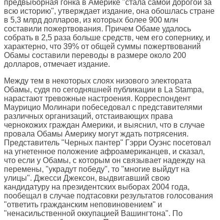
предвыборная гонка в Америке "стала самой дорогой за
всю историю", утверждает издание, она обошлась стране
в 5,3 млрд долларов, из которых более 900 млн
составили пожертвования. Причем Обаме удалось
собрать в 2,5 раза больше средств, чем его сопернику, и
характерно, что 39% от общей суммы пожертвований
Обамы составили переводы в размере около 200
долларов, отмечает издание.
Между тем в некоторых слоях низового электората
Обамы, судя по сегодняшней публикации в
La Stampa
,
нарастают тревожные настроения. Корреспондент
Маурицио Молинари побеседовал с представителями
различных организаций, отстаивающих права
чернокожих граждан Америки, и выяснил, что в случае
провала Обамы Америку могут ждать потрясения.
Представитель "Черных пантер" Гэрри Оуэнс посетовал
на угнетенное положение афроамериканцев, и сказал,
что если у Обамы, с которым он связывает надежду на
перемены, "украдут победу", то "многие выйдут на
улицы". Джесси Джексон, выдвигавший свою
кандидатуру на президентских выборах 2004 года,
пообещал в случае подтасовки результатов голосования
"ответить гражданским неповиновением" и
"ненасильственной оккупацией Вашингтона". По