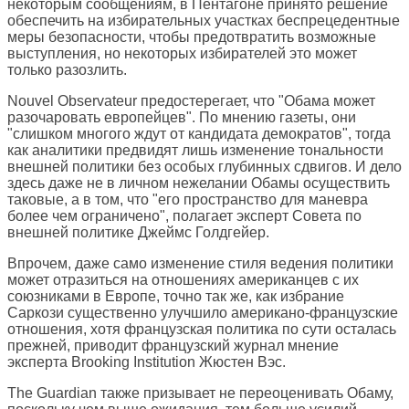
некоторым сообщениям, в Пентагоне принято решение
обеспечить на избирательных участках беспрецедентные
меры безопасности, чтобы предотвратить возможные
выступления, но некоторых избирателей это может
только разозлить.
Nouvel Observateur
предостерегает, что "Обама может
разочаровать европейцев". По мнению газеты, они
"слишком многого ждут от кандидата демократов", тогда
как аналитики предвидят лишь изменение тональности
внешней политики без особых глубинных сдвигов. И дело
здесь даже не в личном нежелании Обамы осуществить
таковые, а в том, что "его пространство для маневра
более чем ограничено", полагает эксперт Совета по
внешней политике Джеймс Голдгейер.
Впрочем, даже само изменение стиля ведения политики
может отразиться на отношениях американцев с их
союзниками в Европе, точно так же, как избрание
Саркози существенно улучшило американо-французские
отношения, хотя французская политика по сути осталась
прежней, приводит французский журнал мнение
эксперта Brooking Institution Жюстен Вэс.
The Guardian
также призывает не переоценивать Обаму,