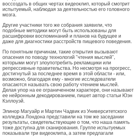
воссоздать в общих чертах видеоклип, который смотрит
испытуемый, наблюдая за деятельностью его головного
мозга.
Другие участники того же собрания заявили, что
подобные методики могут быть использованы для
расшифровки воспоминаний и планов на будущее и
даже для диагностики расстройств пищевого поведения.
По понятным причинам, такие открытия вызывают
опасения по поводу технологий "чтения мыслей",
которыми могут злоупотребить рекламщики или
репрессивные правительства. Но несмотря на прогресс,
достигнутый за последнее время в этой области - или,
возможно, благодаря ему - многие исследователи
опасаются называть свою работу чтением мыслей.
Делая упор на ее ограниченном характере, они называют
ее нейронным декодированием, пишет автор статьи Юэн
Кэллоуэй.
Элинор Магуайр и Мартин Чадвик из Университетского
колледжа Лондона представили на том же заседании
результаты, свидетельствующие о том, что наша память
тоже доступна для сканирования. Группе испытуемых
показывали три видеоклипа, а затем предлагали