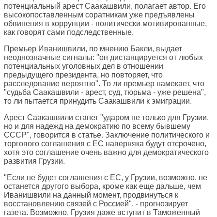
потенциальный арест Саакашвили, полагает автор. Его
высокопоставленным соратникам уже предъявлены
обвинения в коррупции - политически мотивированные,
как говорят сами подследственные.
Премьер Иванишвили, по мнению Бакли, выдает
неоднозначные сигналы: "он дистанцируется от любых
потенциальных уголовных дел в отношении
предыдущего президента, но повторяет, что
расследование вероятно". То ли премьер намекает, что
"судьба Саакашвили - арест, суд, тюрьма - уже решена",
то ли пытается принудить Саакашвили к эмиграции.
Арест Саакашвили станет "ударом не только для Грузии,
но и для надежд на демократию по всему бывшему
СССР", говорится в статье. Заключение политического и
торгового соглашения с ЕС наверняка будут отсрочено,
хотя это соглашение очень важно для демократического
развития Грузии.
"Если не будет соглашения с ЕС, у Грузии, возможно, не
останется другого выбора, кроме как еще дальше, чем
Иванишвили на данный момент, продвинуться к
восстановлению связей с Россией", - прогнозирует
газета. Возможно, Грузия даже вступит в Таможенный