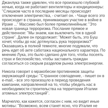
Джанлука также удивлен, что все произошло глубокой
ночью, когда не работают вентиляторы и кондиционеры:
"Слишком часто в последние месяцы происходят
отключения электричества, - считает он. - Чаще всего это
происходит в странах, принимающих участие в войне в
Ираке ..." Массимо был более прямолинейным: "Это
новая граница терроризма. Послание прямое и
действенное: "Мы знаем, как выключить ток в одной
стране". Далее он продолжает: "Может быть, это Буш
хочет, чтобы до нас дотянулась рука терроризма?"
Оказавшись в полной темноте, многие подумали, что
речь идет об акте саботажа национального характера. По
мнению Лука, это было сделано для того, чтобы посеять
страх и беспокойство, чтобы заставить граждан
согласиться со скорым разделом рынка электроэнергии.
Никола говорит о мракобесии противников защиты
окружающей среды: "Странное совпадение, - пишет он в
e-mail, - все это произошло в период проведения
кампании, направленной на то, чтобы убедить нас в
необходимости строительства на территории Италии
атомных электростанций".
Марчелло, как кажется, согласен с ним, но видит иные
мотивы: "Возможно, всем станет ясно, что Италия не