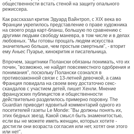
общественности встать стеной на защиту опального
режиссера.
Как рассказал критик Эдуард Вайнтроп, с XIX века во
Франции укрепилось представление о праве художника
на своего рода карт-бланш, большую по сравнению с
другими людьми свободу маневра, в том числе и в делах
любовных. "Мы готовы прощать людям искусства
значительно больше, чем простым смертным", - вторит
ему Аньес Пуарье, кинокритик и писательница.
Впрочем, защитники Полански обязаны понимать, что их
почин, "возможно, не найдет повсеместного одобрения и
понимания", поскольку Полански сознался в
противозаконной связи с 13-летней девочкой, а сама
Франция повидала на своем веку достаточно секс-
скандалов с участием детей, пишет Хенли. Мнение
французских публицистов и общественности
действительно разделилось примерно поровну. The
Guardian приводит ядовитый комментарий одного из
посетителей газеты Le Monde: "Вы должны понять их,
этих бедных звезд. Какой смысл быть знаменитостью,
если вы не можете иметь женщин, которых хотите -
достигли они возраста согласия или нет, хотят они этого
или нет".