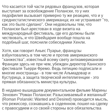
Что касается той части рядовых французов, которая
выступает за освобождение Полански, то у них
педофилия вызывает примерно ту же реакцию, что и у
среднестатистического американца; их не устраивает "то,
как это было сделано". Они недовольны тем, что
Полански был арестован в ходе визита на
международный фестиваль, где его должны были
чествовать, и что Швейцария вообще пошла на
подобный шаг, пояснили собеседники Хенли.
Хотя, как говорит Аньес Пуарье, французы
взбунтовались в том числе и против американского
"ханжества", известный всему свету антиамериканизм
Франции здесь не при чем, убежден директор Каннского
фестиваля Тьерри Фремо. Ведь петицию подписали и
многие иностранцы - в том числе Альмадовар и
Кустурица, а защита творческой интеллигенции - это
прямая обязанность министра культуры.
В недавно вышедшем документальном фильме Марины
Зенович "Роман Полански: Разыскиваемый и желанный"
(Roman Polanski: Wanted and Desired) проводится мысль,
что режиссер, сознавшись в содеянном, пошел на сделку
с правосудием и со своей стороны все обязательства