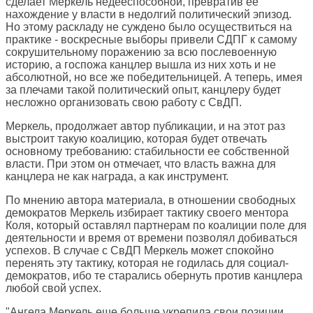
сделает Меркель недееспособной, превратив ее
нахождение у власти в недолгий политический эпизод.
Но этому раскладу не суждено было осуществиться на
практике - воскресные выборы привели СДПГ к самому
сокрушительному поражению за всю послевоенную
историю, а госпожа канцлер вышла из них хоть и не
абсолютной, но все же победительницей. А теперь, имея
за плечами такой политический опыт, канцлеру будет
несложно организовать свою работу с СвДП.
Меркель, продолжает автор публикации, и на этот раз
выстроит такую коалицию, которая будет отвечать
основному требованию: стабильности ее собственной
власти. При этом он отмечает, что власть важна для
канцлера не как награда, а как инструмент.
По мнению автора материала, в отношении свободных
демократов Меркель избирает тактику своего ментора
Коля, который оставлял партнерам по коалиции поле для
деятельности и время от времени позволял добиваться
успехов. В случае с СвДП Меркель может спокойно
перенять эту тактику, которая не годилась для социал-
демократов, ибо те старались обернуть против канцлера
любой свой успех.
"Ангела Меркель еще больше укрепила свои позиции