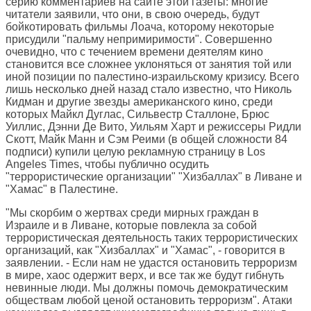
серию комментариев на сайте этой газеты: многие
читатели заявили, что они, в свою очередь, будут
бойкотировать фильмы Лоача, которому некоторые
присудили "пальму непримиримости". Совершенно
очевидно, что с течением времени деятелям кино
становится все сложнее уклоняться от занятия той или
иной позиции по палестино-израильскому кризису. Всего
лишь несколько дней назад стало известно, что Николь
Кидман и другие звезды американского кино, среди
которых Майкл Дуглас, Сильвестр Сталлоне, Брюс
Уиллис, Дэнни Де Вито, Уильям Харт и режиссеры Ридли
Скотт, Майк Манн и Сэм Реими (в общей сложности 84
подписи) купили целую рекламную страницу в Los
Angeles Times, чтобы публично осудить
"террористические организации" "Хизбаллах" в Ливане и
"Хамас" в Палестине.
"Мы скорбим о жертвах среди мирных граждан в
Израиле и в Ливане, которые повлекла за собой
террористическая деятельность таких террористических
организаций, как "Хизбаллах" и "Хамас", - говорится в
заявлении. - Если нам не удастся остановить терроризм
в мире, хаос одержит верх, и все так же будут гибнуть
невинные люди. Мы должны помочь демократическим
обществам любой ценой остановить терроризм". Атаки