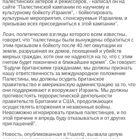
палестинских актеров и режиссеров, - написал он на
сайте "Палестинской кампании по научному и
культурному бойкоту Израиля", - бойкотировать
культурные мероприятия, спонсируемые Израилем, и
призываю всех присоединиться к этой кампании".
Лоач, политические взгляды которого всем известны,
говорит, что "палестинцы были вынуждены обратиться с
этим призывом к бойкоту после 40 лет оккупации их
земли, разрушения их домов, похищений и убийств
мирных граждан, хотя они не надеются на то, что с этим
гнетом будет покончено в ближайшее время". Он говорит:
"Будучи британскими гражданами, мы должны признать
нашу ответственность за международное положение
Палестины, мы должны осудить британское
правительство и американскую администрацию за то, что
они поддерживают и вооружают Израиль. Мы должны
противостоять террористической деятельности
правительств Британии и США, продолжающих
осуществлять вторжения и незаконные войны.
Невозможно игнорировать призыв палестинцев, и по
этой причине я впредь буду отказываться и от других
приглашений".
Новость, опубликованная в Haaretz, вызвала целую