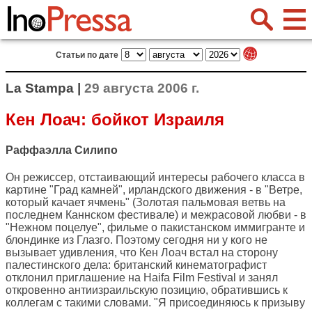
Статьи по дате
La Stampa |
29 августа 2006 г.
Кен Лоач: бойкот Израиля
Раффаэлла Силипо
Он режиссер, отстаивающий интересы рабочего класса в
картине "Град камней", ирландского движения - в "Ветре,
который качает ячмень" (Золотая пальмовая ветвь на
последнем Каннском фестивале) и межрасовой любви - в
"Нежном поцелуе", фильме о пакистанском иммигранте и
блондинке из Глазго. Поэтому сегодня ни у кого не
вызывает удивления, что Кен Лоач встал на сторону
палестинского дела: британский кинематографист
отклонил приглашение на Haifa Film Festival и занял
откровенно антиизраильскую позицию, обратившись к
коллегам с такими словами. "Я присоединяюсь к призыву