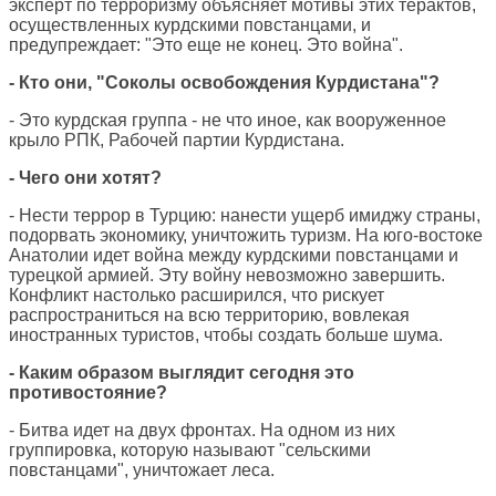
эксперт по терроризму объясняет мотивы этих терактов,
осуществленных курдскими повстанцами, и
предупреждает: "Это еще не конец. Это война".
- Кто они, "Соколы освобождения Курдистана"?
- Это курдская группа - не что иное, как вооруженное
крыло РПК, Рабочей партии Курдистана.
- Чего они хотят?
- Нести террор в Турцию: нанести ущерб имиджу страны,
подорвать экономику, уничтожить туризм. На юго-востоке
Анатолии идет война между курдскими повстанцами и
турецкой армией. Эту войну невозможно завершить.
Конфликт настолько расширился, что рискует
распространиться на всю территорию, вовлекая
иностранных туристов, чтобы создать больше шума.
- Каким образом выглядит сегодня это
противостояние?
- Битва идет на двух фронтах. На одном из них
группировка, которую называют "сельскими
повстанцами", уничтожает леса.