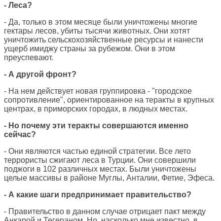
- Леса?
- Да, только в этом месяце были уничтожены многие
гектары лесов, убиты тысячи животных. Они хотят
уничтожить сельскохозяйственные ресурсы и нанести
ущерб имиджу страны за рубежом. Они в этом
преуспевают.
- А другой фронт?
- На нем действует новая группировка - "городское
сопротивление", ориентированное на теракты в крупных
центрах, в приморских городах, в людных местах.
- Но почему эти теракты совершаются именно
сейчас?
- Они являются частью единой стратегии. Все лето
террористы сжигают леса в Турции. Они совершили
поджоги в 102 различных местах. Были уничтожены
целые массивы в районе Муглы, Анталии, Фетие, Эфеса.
- А какие шаги предпринимает правительство?
- Правительство в данном случае отрицает пакт между
Анкарой и Тегераном. Но, насколько мне известно, в