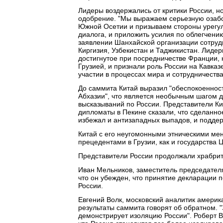
Лидеры воздержались от критики России, н
одобрение. "Мы выражаем серьезную озабо
Южной Осетии и призываем стороны урег
диалога, и приложить усилия по облегчени
заявлении Шанхайской организации сотрудн
Киргизия, Узбекистан и Таджикистан. Лиде
достигнутое при посредничестве Франции,
Грузией, и признали роль России на Кавказ
участии в процессах мира и сотрудничества
До саммита Китай выразил "обеспокоеннос
Абхазии", что является необычным шагом д
высказываний по России. Представители Ки
дипломаты в Пекине сказали, что сделанно
избежал и антизападных выпадов, и подде
Китай с его неугомонными этническими ме
прецедентами в Грузии, как и государства 
Представители России продолжали храбрит
Иван Мельников, заместитель председател
что он убежден, что принятие декларации
России.
Евгений Волк, московский аналитик америка
результаты саммита говорят об обратном. 
демонстрирует изоляцию России". Роберт В