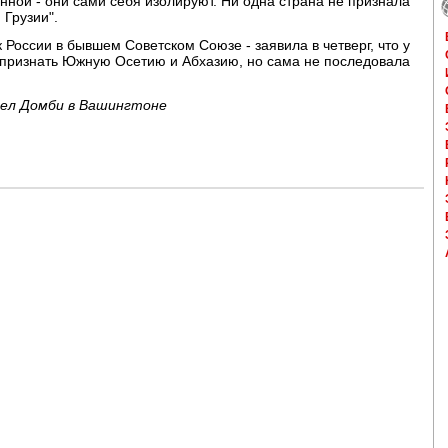
нной - они сами себя изолируют. Ни одна страна не признала
 Грузии".
России в бывшем Советском Союзе - заявила в четверг, что у
к признать Южную Осетию и Абхазию, но сама не последовала
иел Домби в Вашингтоне