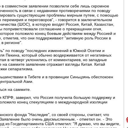
о в совместном заявлении позволили себе лишь скромное
ченность в связи с недавними противоречиями по поводу
улировать существующие проблемы мирным путем, с помощью
ю перемирия и переговоров", - говорится в заключительном
ичества (ШОС), в которую входят Россия, Китай, Казахстан,
ры поприветствовали соглашение о прекращении огня,
 которое положило конец боевым действиям между Россией и
е, отметив, что они поддерживают "активную роль России в
 в регионе".
ть" по поводу "последних изменений в Южной Осетии и
ля Пекина, который обычно воздерживается от негативных
тая в четверг уклонились от комментариев, но западные
е на саммите заявление отражает взгляды Китая. Китай
ржки сепаратизма.
ньшинствами в Тибете и в провинции Синьцзянь обеспокоен
Центральной Азии.
ься на саммите.
я КПРФ, заверил, что Россия получила большую поддержку и
 положило конец спекуляциям о международной изоляции
нского фонда "Наследие", со своей стороны, считает, что
"Заявление было очень двусмысленным, - отметил он. - Это
уд из Госдепартамента США отметил: "Я думаю, что вы видите,