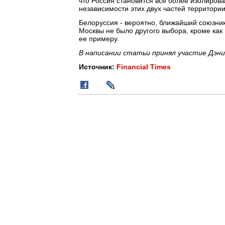
что Россия становится все более изолирова
независимости этих двух частей территории
Белоруссия - вероятно, ближайший союзник 
Москвы не было другого выбора, кроме ка
ее примеру.
В написании статьи принял участие Дэн
Источник:
Financial Times