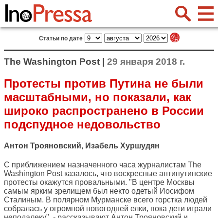
Статьи по дате
The Washington Post |
29 января 2018 г.
Протесты против Путина не были
масштабными, но показали, как
широко распространено в России
подспудное недовольство
Антон Трояновский, Изабель Хуршудян
С приближением назначенного часа журналистам
The
Washington Post
казалось, что воскресные антипутинские
протесты окажутся провальными. "В центре Москвы
самым ярким зрелищем был некто одетый Иосифом
Сталиным. В полярном Мурманске всего горстка людей
собралась у огромной новогодней елки, пока дети играли
неподалеку", - рассказывают Антон Трояновский и