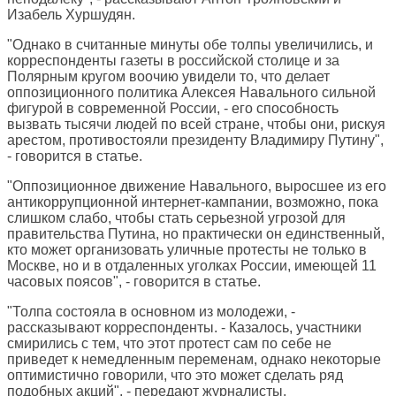
Изабель Хуршудян.
"Однако в считанные минуты обе толпы увеличились, и
корреспонденты газеты в российской столице и за
Полярным кругом воочию увидели то, что делает
оппозиционного политика Алексея Навального сильной
фигурой в современной России, - его способность
вызвать тысячи людей по всей стране, чтобы они, рискуя
арестом, противостояли президенту Владимиру Путину",
- говорится в статье.
"Оппозиционное движение Навального, выросшее из его
антикоррупционной интернет-кампании, возможно, пока
слишком слабо, чтобы стать серьезной угрозой для
правительства Путина, но практически он единственный,
кто может организовать уличные протесты не только в
Москве, но и в отдаленных уголках России, имеющей 11
часовых поясов", - говорится в статье.
"Толпа состояла в основном из молодежи, -
рассказывают корреспонденты. - Казалось, участники
смирились с тем, что этот протест сам по себе не
приведет к немедленным переменам, однако некоторые
оптимистично говорили, что это может сделать ряд
подобных акций", - передают журналисты.