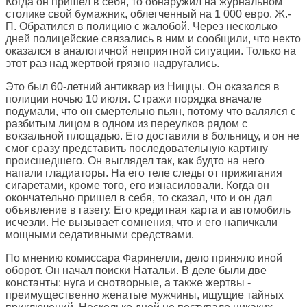
Когда он пришел в себя, то обнаружил на журнальном
столике свой бумажник, облегченный на 1 000 евро. Ж.-
П. Обратился в полицию с жалобой. Через несколько
дней полицейские связались в ним и сообщили, что некто
оказался в аналогичной неприятной ситуации. Только на
этот раз над жертвой грязно надругались.
Это был 60-летний антиквар из Ниццы. Он оказался в
полиции ночью 10 июля. Стражи порядка вначале
подумали, что он смертельно пьян, потому что валялся с
разбитым лицом в одном из переулков рядом с
вокзальной площадью. Его доставили в больницу, и он не
смог сразу представить последовательную картину
происшедшего. Он выглядел так, как будто на него
напали гладиаторы. На его теле следы от прижигания
сигаретами, кроме того, его изнасиловали. Когда он
окончательно пришел в себя, то сказал, что и он дал
объявление в газету. Его кредитная карта и автомобиль
исчезли. Не вызывает сомнения, что и его напичкали
мощными седативными средствами.
По мнению комиссара Фаринелли, дело приняло иной
оборот. Он начал поиски Натальи. В деле были две
константы: нуга и снотворные, а также жертвы -
преимущественно женатые мужчины, ищущие тайных