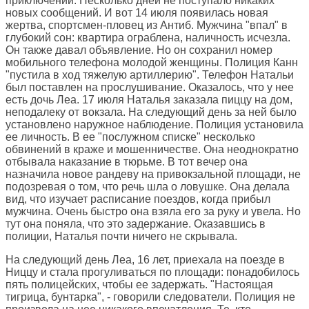
приключений. Несколько дней не поступало никаких
новых сообщений. И вот 14 июля появилась новая
жертва, спортсмен-пловец из Антиб. Мужчина "впал" в
глубокий сон: квартира ограблена, наличность исчезла.
Он также давал объявление. Но он сохранил номер
мобильного телефона молодой женщины. Полиция Канн
"пустила в ход тяжелую артиллерию". Телефон Натальи
был поставлен на прослушивание. Оказалось, что у нее
есть дочь Леа. 17 июля Наталья заказала пиццу на дом,
неподалеку от вокзала. На следующий день за ней было
установлено наружное наблюдение. Полиция установила
ее личность. В ее "послужном списке" несколько
обвинений в краже и мошенничестве. Она неоднократно
отбывала наказание в тюрьме. В тот вечер она
назначила новое рандеву на привокзальной площади, не
подозревая о том, что речь шла о ловушке. Она делала
вид, что изучает расписание поездов, когда прибыл
мужчина. Очень быстро она взяла его за руку и увела. Но
тут она поняла, что это задержание. Оказавшись в
полиции, Наталья почти ничего не скрывала.
На следующий день Леа, 16 лет, приехала на поезде в
Ниццу и стала прогуливаться по площади: понадобилось
пять полицейских, чтобы ее задержать. "Настоящая
тигрица, бунтарка", - говорили следователи. Полиция не