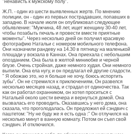
"ненависть к мужскому полу".
Ж.П. - один из шести выявленных жертв. По мнению
полиции, он - один из первых пострадавших, попавших в
западню. В начале июля он опубликовал следующее
объявление: "Мужчина, 48 лет, ищет женщину 30-40 лет,
чтобы позабыть печаль и провести вместе приятные
моменты". Через несколько дней он получил красивую
фотографию Натальи с номером мобильного телефона.
Они назначили рандеву на 14.30 в пятницу на маленькой
площади у вокзала в Каннах. Она приехала с небольшим
опозданием. Она была в желтой миниюбке и черной
блузе. Очень стройная, даже немного худая. Они немного
выпили. Она ела нугу, и он предлагал ей другие сладости.
" Я обожаю это, но я больше не хочу, боюсь испортить
зубы". Он не стремился к приключениям, Он развелся
несколько месяцев назад, и страдал от одиночества. Так
как он работал охранником, он хотел проситься с
Натальей около шести вечера и вернуться домой. Она
вызвалась его проводить. Оказавшись у него дома, она
сказала, что проголодалась. Он предложил ей сэндвич с
паштетом: "Ну не буду же я есть одна :" Он отлучился на
несколько минут в ванную комнату. Потом он съел свой
сэндвич. И отключился.