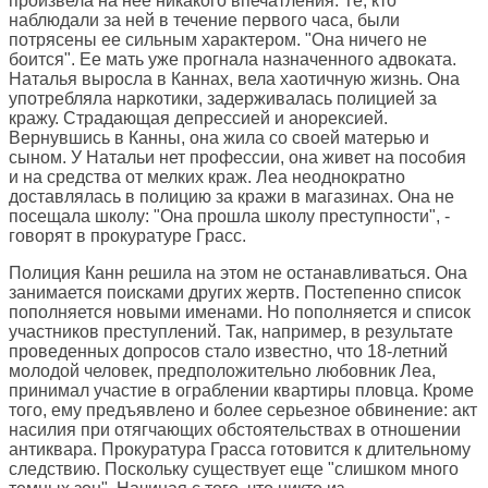
произвела на нее никакого впечатления. Те, кто
наблюдали за ней в течение первого часа, были
потрясены ее сильным характером. "Она ничего не
боится". Ее мать уже прогнала назначенного адвоката.
Наталья выросла в Каннах, вела хаотичную жизнь. Она
употребляла наркотики, задерживалась полицией за
кражу. Страдающая депрессией и анорексией.
Вернувшись в Канны, она жила со своей матерью и
сыном. У Натальи нет профессии, она живет на пособия
и на средства от мелких краж. Леа неоднократно
доставлялась в полицию за кражи в магазинах. Она не
посещала школу: "Она прошла школу преступности", -
говорят в прокуратуре Грасс.
Полиция Канн решила на этом не останавливаться. Она
занимается поисками других жертв. Постепенно список
пополняется новыми именами. Но пополняется и список
участников преступлений. Так, например, в результате
проведенных допросов стало известно, что 18-летний
молодой человек, предположительно любовник Леа,
принимал участие в ограблении квартиры пловца. Кроме
того, ему предъявлено и более серьезное обвинение: акт
насилия при отягчающих обстоятельствах в отношении
антиквара. Прокуратура Грасса готовится к длительному
следствию. Поскольку существует еще "слишком много