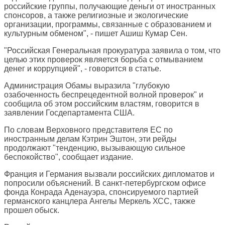
российские группы, получающие деньги от иностранных
спонсоров, а также религиозные и экологические
организации, программы, связанные с образованием и
культурным обменом", - пишет Ашиш Кумар Сен.
"Российская Генеральная прокуратура заявила о том, что
целью этих проверок является борьба с отмыванием
денег и коррупцией", - говорится в статье.
Администрация Обамы выразила "глубокую
озабоченность беспрецедентной волной проверок" и
сообщила об этом российским властям, говорится в
заявлении Госдепартамента США.
По словам Верховного представителя ЕС по
иностранным делам Кэтрин Эштон, эти рейды
продолжают "тенденцию, вызывающую сильное
беспокойство", сообщает издание.
Франция и Германия вызвали российских дипломатов и
попросили объяснений. В санкт-петербургском офисе
фонда Конрада Аденауэра, спонсируемого партией
германского канцлера Ангелы Меркель ХСС, также
прошел обыск.