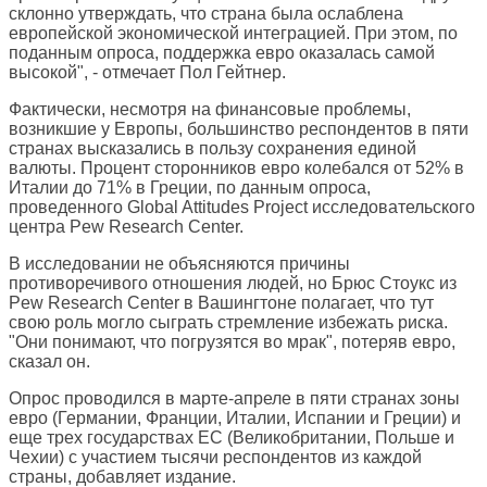
склонно утверждать, что страна была ослаблена
европейской экономической интеграцией. При этом, по
поданным опроса, поддержка евро оказалась самой
высокой", - отмечает Пол Гейтнер.
Фактически, несмотря на финансовые проблемы,
возникшие у Европы, большинство респондентов в пяти
странах высказались в пользу сохранения единой
валюты. Процент сторонников евро колебался от 52% в
Италии до 71% в Греции, по данным опроса,
проведенного Global Attitudes Project исследовательского
центра Pew Research Center.
В исследовании не объясняются причины
противоречивого отношения людей, но Брюс Стоукс из
Pew Research Center в Вашингтоне полагает, что тут
свою роль могло сыграть стремление избежать риска.
"Они понимают, что погрузятся во мрак", потеряв евро,
сказал он.
Опрос проводился в марте-апреле в пяти странах зоны
евро (Германии, Франции, Италии, Испании и Греции) и
еще трех государствах ЕС (Великобритании, Польше и
Чехии) с участием тысячи респондентов из каждой
страны, добавляет издание.