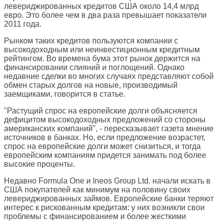
левериджированных кредитов США около 14,4 млрд
евро. Это более чем в два раза превышает показатели
2011 года.
Рынком таких кредитов пользуются компании с
высокодоходным или неинвестиционным кредитным
рейтингом. Во времена бума этот рынок держится на
финансировании слияний и поглощений. Однако
недавние сделки во многих случаях представляют собой
обмен старых долгов на новые, производимый
заемщиками, говорится в статье.
"Растущий спрос на европейские долги объясняется
дефицитом высокодоходных предложений со стороны
американских компаний", - пересказывает газета мнение
источников в банках. Но, если предложение возрастет,
спрос на европейские долги может снизиться, и тогда
европейским компаниям придется занимать под более
высокие проценты.
Недавно Formula One и Ineos Group Ltd. начали искать в
США покупателей как минимум на половину своих
левериджированных займов. Европейские банки теряют
интерес к рискованным кредитам: у них возникли свои
проблемы с финансированием и более жесткими