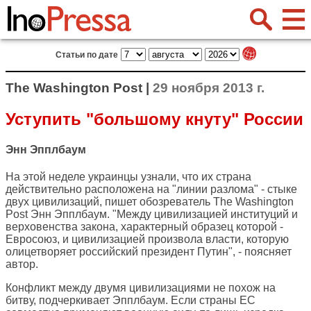
Статьи по дате
The Washington Post |
29 ноября 2013 г.
Уступить "большому кнуту" России
Энн Эпплбаум
На этой неделе украинцы узнали, что их страна
действительно расположена на "линии разлома" - стыке
двух цивилизаций, пишет обозреватель
The Washington
Post
Энн Эпплбаум. "Между цивилизацией институций и
верховенства закона, характерный образец которой -
Евросоюз, и цивилизацией произвола власти, которую
олицетворяет российский президент Путин", - поясняет
автор.
Конфликт между двумя цивилизациями не похож на
битву, подчеркивает Эпплбаум. Если страны ЕС