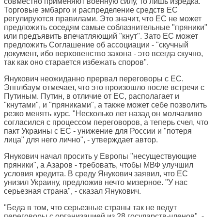
совместно применяют военную силу, то лишь изредка.
Торговые эмбарго и распределение средств ЕС
регулируются правилами. Это значит, что ЕС не может
предложить соседям самые соблазнительные "пряники"
или предъявить впечатляющий "кнут". Зато ЕС может
предложить Соглашение об ассоциации - "скучный
документ, ибо верховенство закона - это всегда скучно,
так как оно старается избежать споров".
Янукович неожиданно прервал переговоры с ЕС.
Эпплбаум отмечает, что это произошло после встречи с
Путиным. Путин, в отличие от ЕС, располагает и
"кнутами", и "пряниками", а также может себе позволить
резко менять курс. "Несколько лет назад он молчаливо
согласился с процессом переговоров, а теперь счел, что
пакт Украины с ЕС - унижение для России и "потеря
лица" для него лично", - утверждает автор.
Янукович начал просить у Европы "несуществующие
пряники", а Азаров - требовать, чтобы МВФ улучшил
условия кредита. В среду Янукович заявил, что ЕС
унизил Украину, предложив нечто мизерное. "У нас
серьезная страна", - сказал Янукович.
"Беда в том, что серьезные страны так не ведут
переговоры с организацией из 28 государств-членов", -