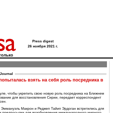
Press digest
26 ноября 2021 г.
только
 Journal
попыталась взять на себя роль посредника в
уле, чтобы укрепить свою новую роль посредника на Ближнем
ование для восстановления Сирии, передает корреспондент
сен.
 Эммануэль Макрон и Реджеп Тайип Эрдоган встретились для
и предпосылки для возобновления международного мирного