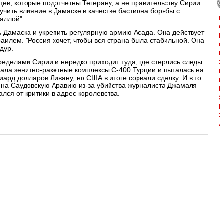
ев, которые подотчетны Тегерану, а не правительству Сирии.
учить влияние в Дамаске в качестве бастиона борьбы с
аллой".
ь Дамаска и укрепить регулярную армию Асада. Она действует
аилем. "Россия хочет, чтобы вся страна была стабильной. Она
дур.
пределами Сирии и нередко приходит туда, где стерлись следы
одала зенитно-ракетные комплексы С-400 Турции и пыталась на
ард долларов Ливану, но США в итоге сорвали сделку. И в то
 на Саудовскую Аравию из-за убийства журналиста Джамаля
ался от критики в адрес королевства.