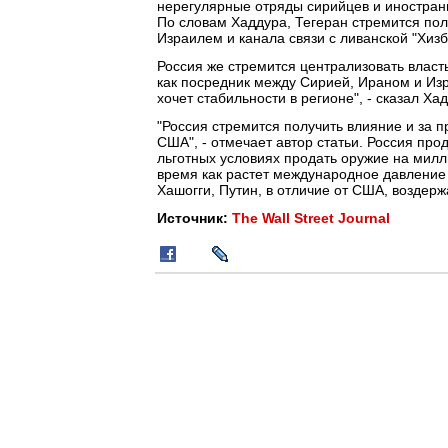
нерегулярные отряды сирийцев и иностранц
По словам Хаддура, Тегеран стремится пол
Израилем и канала связи с ливанской "Хизб
Россия же стремится централизовать власт
как посредник между Сирией, Ираном и Изр
хочет стабильности в регионе", - сказал Хад
"Россия стремится получить влияние и за 
США", - отмечает автор статьи. Россия пр
льготных условиях продать оружие на милли
время как растет международное давление
Хашогги, Путин, в отличие от США, воздерж
Источник:
The Wall Street Journal