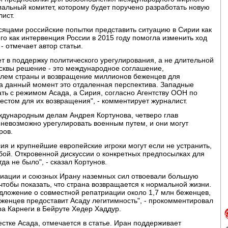
иальный комитет, которому будет поручено разработать новую
ист.
яцами российские попытки представить ситуацию в Сирии как
го как интервенция России в 2015 году помогла изменить ход
- отмечает автор статьи.
ет в поддержку политического урегулирования, а не длительной
сквы решение - это международное соглашение,
лем страны и возвращение миллионов беженцев для
на данный момент это отдаленная перспектива. Западные
ть с режимом Асада, а Сирия, согласно Агентству ООН по
стом для их возвращения", - комментирует журналист.
еждународным делам Андрея Кортунова, четверо глав
и невозможно урегулировать военным путем, и они могут
ров.
сия и крупнейшие европейские игроки могут если не устранить,
обой. Откровенной дискуссии о конкретных предпосылках для
да не было", - сказал Кортунов.
виации и союзных Ирану наземных сил отвоевали большую
чтобы показать, что страна возвращается к нормальной жизни.
дложение о совместной репатриации около 1,7 млн беженцев,
женцев предоставит Асаду легитимность", - прокомментировал
а Карнеги в Бейруте Хедер Хаддур.
тке Асада, отмечается в статье. Иран поддерживает