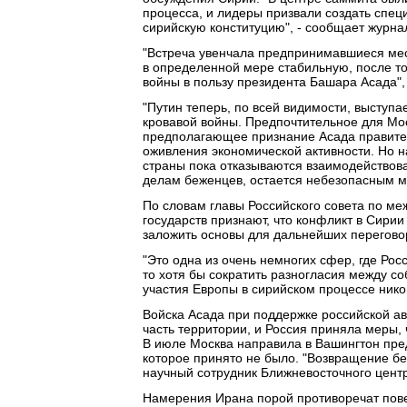
процесса, и лидеры призвали создать спец
сирийскую конституцию", - сообщает журнал
"Встреча увенчала предпринимавшиеся мес
в определенной мере стабильную, после то
войны в пользу президента Башара Асада", 
"Путин теперь, по всей видимости, выступа
кровавой войны. Предпочтительное для Мо
предполагающее признание Асада правите
оживления экономической активности. Но 
страны пока отказываются взаимодействова
делам беженцев, остается небезопасным ме
По словам главы Российского совета по м
государств признают, что конфликт в Сири
заложить основы для дальнейших перегово
"Это одна из очень немногих сфер, где Рос
то хотя бы сократить разногласия между с
участия Европы в сирийском процессе никог
Войска Асада при поддержке российской а
часть территории, и Россия приняла меры, 
В июле Москва направила в Вашингтон пре
которое принято не было. "Возвращение бе
научный сотрудник Ближневосточного центр
Намерения Ирана порой противоречат повес