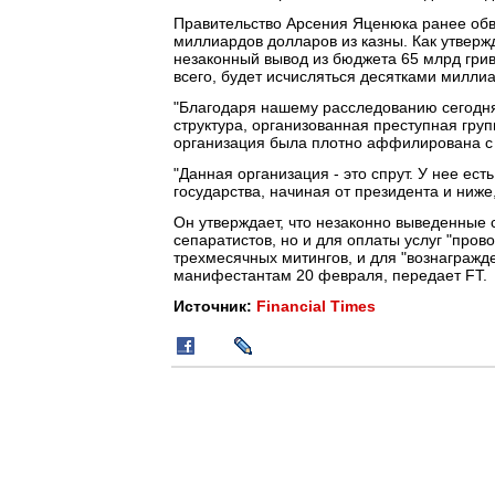
Правительство Арсения Яценюка ранее об
миллиардов долларов из казны. Как утверж
незаконный вывод из бюджета 65 млрд грив
всего, будет исчисляться десятками милли
"Благодаря нашему расследованию сегодня 
структура, организованная преступная груп
организация была плотно аффилирована с в
"Данная организация - это спрут. У нее ест
государства, начиная от президента и ниже
Он утверждает, что незаконно выведенные 
сепаратистов, но и для оплаты услуг "про
трехмесячных митингов, и для "вознаграж
манифестантам 20 февраля, передает FT.
Источник:
Financial Times