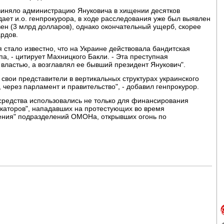
виняло администрацию Януковича в хищении десятков
дает и.о. генпрокурора, в ходе расследования уже был выявлен
ен (3 млрд долларов), однако окончательный ущерб, скорее
ардов.
стало известно, что на Украине действовала бандитская
па, - цитирует Махницкого Бакли. - Эта преступная
ластью, а возглавлял ее бывший президент Янукович".
ь свои представители в вертикальных структурах украинского
, через парламент и правительство", - добавил генпрокурор.
средства использовались не только для финансирования
вокаторов", нападавших на протестующих во время
дения" подразделений ОМОНа, открывших огонь по