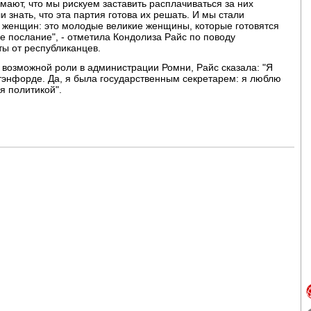
ают, что мы рискуем заставить расплачиваться за них
нать, что эта партия готова их решать. И мы стали
женщин: это молодые великие женщины, которые готовятся
ое послание", - отметила Кондолиза Райс по поводу
ты от республиканцев.
 возможной роли в администрации Ромни, Райс сказала: "Я
тэнфорде. Да, я была государственным секретарем: я люблю
я политикой".