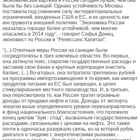
экономическая картина в России сегодня лучше, чем она
была бы без санкций. Однако устойчивость Москвы
поставила под сомнение силу экстерриториальных
ограничений, введенных США и ЕС, и их ценность как
инструмента внешней политики. "Экономика России
оказалась гораздо более устойчивой, чем многие
опасались в 2014 году", - говорит Софья Донец,
экономист по России в "Ренессанс Капитал".
"(...) Ответные меры России на санкции были
сосредоточены в трех ключевых областях. Во-первых,
она затянула пояс, сократив государственные расходы и
заставив свои банки и крупные корпорации очистить
баланс. (...) Во-вторых, она потратила триллионы рублей
на программы импортозамещения в то время, как импорт
продуктов питания из ЕС был запрещен, в целях
стимулирования местного производства. И, в-третьих,
она пересмотрела то, как Россия тратит огромные
доходы от продажи нефти и газа. Доходы от экспорта
энергии выше определенного уровня перенаправлялись
в фонд национального благосостояния, что положило
конец циклам "бум - спад", вызванным государственными
расходами, связанными с ценами на нефть. Это также
почти в одночасье разорвало связь, из-за которой рубль
двигался в тандеме с энергетическими рынками, -