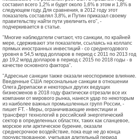
составил всего 1,2% и будет около 1,6% в этом и 1,8% в
следующем году. Для сравнения, в 2012 году этот
показатель составлял 3,8%, и Путин приказал своему
правительству найти пути увеличить его", -
подчеркивается в статье.
"Многие наблюдатели считают, что санкции, по крайней
мере, сдерживают эти показатели, ссылаясь на коллапс
прямых иностранных инвестиций - со среднегодового
уровня в 54,5 млрд долларов в период с 2011 по 2013 год
до 19,2 млрд долларов в период с 2015 по 2018 годы - в
качестве основного фактора".
"Адресные санкции также оказали неоспоримое влияние.
Введенные США персональные санкции в отношении
Олега Дерипаски и некоторых других ведущих
бизнесменов в 2018 году фактически отрезали все их
компании от мирового рынка, нанеся удар по некоторым
из наиболее важных промышленных групп России, -
пишет FT. - Меры, ограничивающие инвестиции и
трансферт технологий в российский энергетический
сектор в определенных областях, таких как сланцевое,
морское или арктическое бурение, оказали
среднесрочное воздействие, пока еще не до конца
прочувствованное, учитывая длительный период