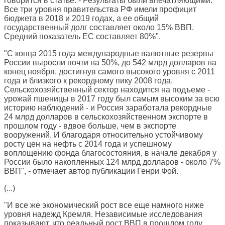
говорится в статье. - Результаты были впечатляющими.
Все три уровня правительства РФ имели профицит
бюджета в 2018 и 2019 годах, а ее общий
государственный долг составляет около 15% ВВП.
Средний показатель ЕС составляет 80%".
"С конца 2015 года международные валютные резервы
России выросли почти на 50%, до 542 млрд долларов на
конец ноября, достигнув самого высокого уровня с 2011
года и близкого к рекордному пику 2008 года.
Сельскохозяйственный сектор находится на подъеме -
урожай пшеницы в 2017 году был самым высоким за всю
историю наблюдений - и Россия заработала рекордные
24 млрд долларов в сельскохозяйственном экспорте в
прошлом году - вдвое больше, чем в экспорте
вооружений. И благодаря относительно устойчивому
росту цен на нефть с 2014 года и успешному
воплощению фонда благосостояния, в начале декабря у
России было накопленных 124 млрд долларов - около 7%
ВВП", - отмечает автор публикации Генри Фой.
(...)
"И все же экономический рост все еще намного ниже
уровня надежд Кремля. Независимые исследования
показывают, что реальный рост ВВП в прошлом году