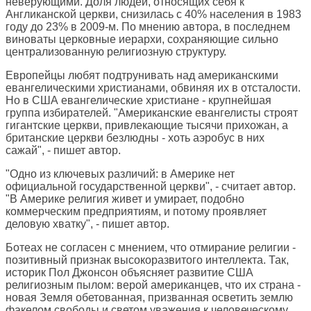
неверующими. Доля людей, относящих себя к
Англиканской церкви, снизилась с 40% населения в 1983
году до 23% в 2009-м. По мнению автора, в последнем
виноваты церковные иерархи, сохраняющие сильно
централизованную религиозную структуру.
Европейцы любят подтрунивать над американскими
евангелическими христианами, обвиняя их в отсталости.
Но в США евангелические христиане - крупнейшая
группа избирателей. "Американские евангелисты строят
гигантские церкви, привлекающие тысячи прихожан, а
британские церкви безлюдны - хоть аэробус в них
сажай", - пишет автор.
"Одно из ключевых различий: в Америке нет
официальной государственной церкви", - считает автор.
"В Америке религия живет и умирает, подобно
коммерческим предприятиям, и потому проявляет
деловую хватку", - пишет автор.
Ботеах не согласен с мнением, что отмирание религии -
позитивный признак высокоразвитого интеллекта. Так,
историк Пол Джонсон объясняет развитие США
религиозным пылом: верой американцев, что их страна -
новая Земля обетованная, призванная осветить землю
факелом свободы и светом уважения к человеческому