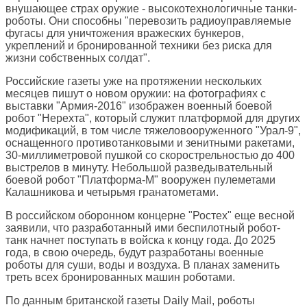
внушающее страх оружие - высокотехнологичные танки-
роботы. Они способны "перевозить радиоуправляемые
фугасы для уничтожения вражеских бункеров,
укреплений и бронированной техники без риска для
жизни собственных солдат".
Российские газеты уже на протяжении нескольких
месяцев пишут о новом оружии: на фотографиях с
выставки "Армия-2016" изображен военный боевой
робот "Нерехта", который служит платформой для других
модификаций, в том числе тяжеловооруженного "Урал-9",
оснащенного противотанковыми и зенитными ракетами,
30-миллиметровой пушкой со скорострельностью до 400
выстрелов в минуту. Небольшой разведывательный
боевой робот "Платформа-М" вооружен пулеметами
Калашникова и четырьмя гранатометами.
В российском оборонном концерне "Ростех" еще весной
заявили, что разработанный ими беспилотный робот-
танк начнет поступать в войска к концу года. До 2025
года, в свою очередь, будут разработаны военные
роботы для суши, воды и воздуха. В планах заменить
треть всех бронированных машин роботами.
По данным британской газеты Daily Mail, роботы