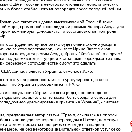
между США и Россией в некоторых ключевых геополитических
анию более стабильного миропорядка после холодной войны",
Трамп уже тяготеет к давно высказываемой Россией точке
айней мере, временной консолидации режима Башара Асада для
тором доминируют джихадисты, и восстановления контроля
эйр.
м к сотрудничеству, все равно будет очень сложно усадить
ликта за стол переговоров, - считает Ирина Звягельская
стороны находятся режим Асада, Иран и "Хизбалла", а с другой
вки, поддерживаемые Турцией и странами Персидского залива.
ри серьезном сотрудничестве смогут это сделать".
 США сейчас является Украина, отмечает Уэйр.
т, что эту напряженность можно урегулировать, сняв с
вы - что Украина присоединится к НАТО.
ывало вступление Украины в свои ряды, оно никогда не
дет сделано официально, то может быть создана основа для
оследующего урегулирования кризиса на Украине", - считает
, предполагает автор статьи. "Трамп, ссылаясь на опросы,
большинстве удовлетворены переходом к России, намекнул,
нако это может оказаться неприемлемым для западного
ей мере, не без некоторой значительной ответной уступки со