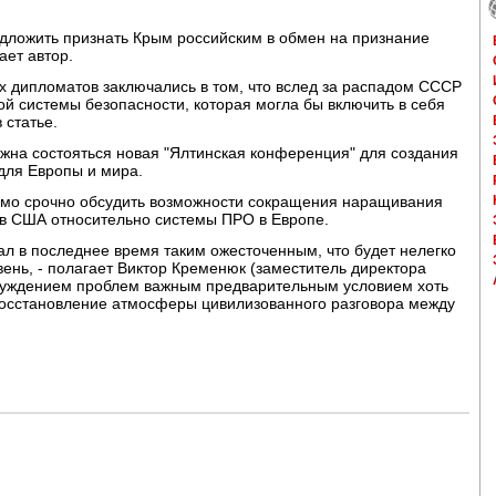
дложить признать Крым российским в обмен на признание
ает автор.
х дипломатов заключались в том, что вслед за распадом СССР
ой системы безопасности, которая могла бы включить в себя
 статье.
жна состояться новая "Ялтинская конференция" для создания
для Европы и мира.
имо срочно обсудить возможности сокращения наращивания
ов США относительно системы ПРО в Европе.
ал в последнее время таким ожесточенным, что будет нелегко
вень, - полагает Виктор Кременюк (заместитель директора
бсуждением проблем важным предварительным условием хоть
, восстановление атмосферы цивилизованного разговора между