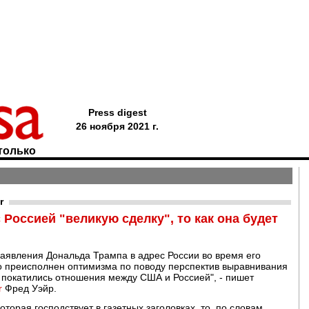
Press digest
26 ноября 2021 г.
только
r
 Россией "великую сделку", то как она будет
аявления Дональда Трампа в адрес России во время его
о преисполнен оптимизма по поводу перспектив выравнивания
 покатились отношения между США и Россией", - пишет
r
Фред Уэйр.
оторая господствует в газетных заголовках, то, по словам