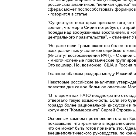
российских аналитиков, "великая сделка" 
сферах может поспособствовать формиров
- говорится в статье.
"Существуют некоторые признаки того, что 
зрения, что мир в Сирии потребует, по кр
победы над вооруженным восстанием, в ко
центрального правительства", - отмечает У
"Но даже если Трамп окажется более готовы
всех различных участников сирийского конф
(Институт востоковедения РАН). - С одной 
- многочисленные повстанческие группиро
Это кошмар. Но, возможно, США и Россия п
Главным яблоком раздора между Россией и
Некоторые российские аналитики утверждаю
повестки дня самое большое опасение Моск
"В то время как НАТО неоднократно отклад
отвергало такую возможность. Если это бу
гораздо более рациональной дискуссии и п
колумнист "Коммерсанта" Сергей Строкань.
Основным камнем преткновения станет Крым
показавшие, что крымчане в подавляющем 
что он может быть готов признать это. Од
внешнеполитического руководства, по крайн