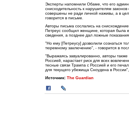
Эксперты напомнили Обаме, что его адми
снисходительность к нарушителям законов 
совершены не ради личной наживы, а в цел
говорится в письме.
Авторы письма сослались на снисхождение,
Петреус сообщил женщине, которая была 
сведения, а позднее дал ложные показания
"Но ему [Петреусу] дозволили сознаться то
тюремному заключению", - говорится в пос
"Выражаясь завуалированно, авторы также 
Россией, нарастает риск для всех вовлеченн
тесные связи Трампа с Россией и его печа
для текущего убежища Сноудена в России",
Источник:
The Guardian