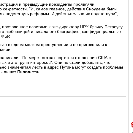
нистрация и предыдущие президенты проявляли
о секретности. "И, самое главное, действия Сноудена были
ях подстегнуть реформы. И действительно их подстегнули", -
 проявленное властями к экс-директору ЦРУ Дэвиду Петреусу.
его любовницей и писала его биографию, конфиденциальные
 ФБР.
лько в одном мелком преступлении и не приговорили к
лании.
написали: "По мере того как портятся отношения США с
ых в это групп интересов". Они не стали добавлять, что
льно знаменитая лесть в адрес Путина могут создать проблемы
 - пишет Пилкингтон.