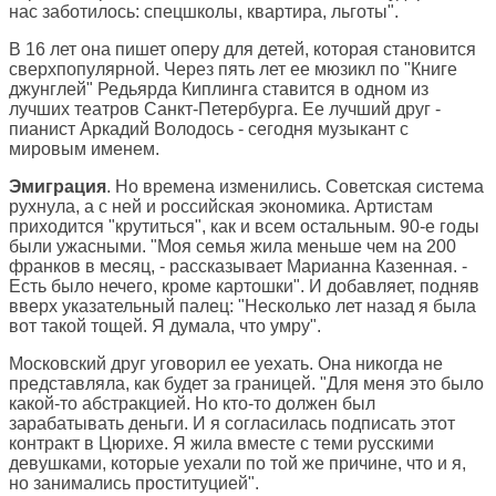
нас заботилось: спецшколы, квартира, льготы".
В 16 лет она пишет оперу для детей, которая становится
сверхпопулярной. Через пять лет ее мюзикл по "Книге
джунглей" Редьярда Киплинга ставится в одном из
лучших театров Санкт-Петербурга. Ее лучший друг -
пианист Аркадий Володось - сегодня музыкант с
мировым именем.
Эмиграция
. Но времена изменились. Советская система
рухнула, а с ней и российская экономика. Артистам
приходится "крутиться", как и всем остальным. 90-е годы
были ужасными. "Моя семья жила меньше чем на 200
франков в месяц, - рассказывает Марианна Казенная. -
Есть было нечего, кроме картошки". И добавляет, подняв
вверх указательный палец: "Несколько лет назад я была
вот такой тощей. Я думала, что умру".
Московский друг уговорил ее уехать. Она никогда не
представляла, как будет за границей. "Для меня это было
какой-то абстракцией. Но кто-то должен был
зарабатывать деньги. И я согласилась подписать этот
контракт в Цюрихе. Я жила вместе с теми русскими
девушками, которые уехали по той же причине, что и я,
но занимались проституцией".