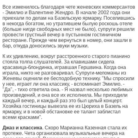
Все изменилось благодаря чете женевских коммерсантов
- Эмилио и Валентине Жендро. В начале 2002 года они
приехали по делам на Базельскую ярмарку. Поселившись
в некогда богатом, но утратившем былую роскошь отеле
(больше нигде свободных мест не было), супруги решили
провести грустный вечер в пустынном гостиничном
ресторане. Прежде чем вернуться в номер, они зашли в
бар, откуда доносились звуки музыки.
К их удивлению, вокруг расстроенного старого пианино
стояла толпа слушателей. За клавишами сидела
красавица-блондинка, игравшая Гершвина. Когда она
играла, никто не разговаривал. Супруги-меломаны из
Женевы оценили ее бесподобную технику. "Мы спросили
у нее, играет ли она классику, - вспоминает Эмилио. -
"Да", - тихо ответила она. - Я назвал несколько любимых
произведений, и она все их исполнила. Мы приходили
каждый вечер, и каждый раз это был целый концерт.
Хозяйка гостиницы вывезла ее из Цюриха в Базель на
ярмарку, и в новой обстановке ее талант заблистал
всеми красками".
Джаз и классика
. Скоро Марианна Казенная стала их
протеже. Чета организовала музыкальные вечера на