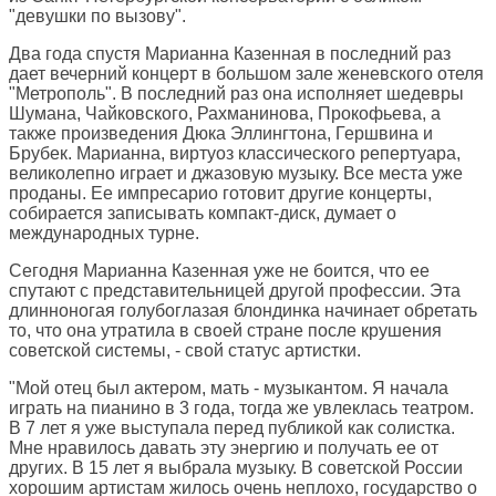
"девушки по вызову".
Два года спустя Марианна Казенная в последний раз
дает вечерний концерт в большом зале женевского отеля
"Метрополь". В последний раз она исполняет шедевры
Шумана, Чайковского, Рахманинова, Прокофьева, а
также произведения Дюка Эллингтона, Гершвина и
Брубек. Марианна, виртуоз классического репертуара,
великолепно играет и джазовую музыку. Все места уже
проданы. Ее импресарио готовит другие концерты,
собирается записывать компакт-диск, думает о
международных турне.
Сегодня Марианна Казенная уже не боится, что ее
спутают с представительницей другой профессии. Эта
длинноногая голубоглазая блондинка начинает обретать
то, что она утратила в своей стране после крушения
советской системы, - свой статус артистки.
"Мой отец был актером, мать - музыкантом. Я начала
играть на пианино в 3 года, тогда же увлеклась театром.
В 7 лет я уже выступала перед публикой как солистка.
Мне нравилось давать эту энергию и получать ее от
других. В 15 лет я выбрала музыку. В советской России
хорошим артистам жилось очень неплохо, государство о