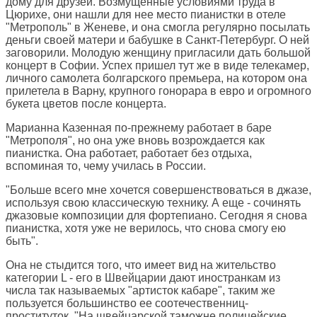
дому для друзей. Возмущенные условиями труда в
Цюрихе, они нашли для нее место пианистки в отеле
"Метрополь" в Женеве, и она смогла регулярно посылать
деньги своей матери и бабушке в Санкт-Петербург. О ней
заговорили. Молодую женщину пригласили дать большой
концерт в Софии. Успех пришел тут же в виде телекамер,
личного самолета болгарского премьера, на котором она
прилетела в Варну, крупного гонорара в евро и огромного
букета цветов после концерта.
Марианна Казенная по-прежнему работает в баре
"Метрополя", но она уже вновь возрождается как
пианистка. Она работает, работает без отдыха,
вспоминая то, чему училась в России.
"Больше всего мне хочется совершенствоваться в джазе,
используя свою классическую технику. А еще - сочинять
джазовые композиции для фортепиано. Сегодня я снова
пианистка, хотя уже не верилось, что снова смогу ею
быть".
Она не стыдится того, что имеет вид на жительство
категории L - его в Швейцарии дают иностранкам из
числа так называемых "артисток кабаре", таким же
пользуется большинство ее соотечественниц-
проституток. "На швейцарской таможне полицейские