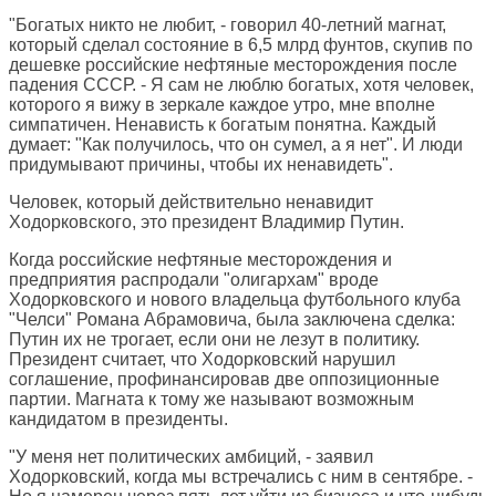
"Богатых никто не любит, - говорил 40-летний магнат,
который сделал состояние в 6,5 млрд фунтов, скупив по
дешевке российские нефтяные месторождения после
падения СССР. - Я сам не люблю богатых, хотя человек,
которого я вижу в зеркале каждое утро, мне вполне
симпатичен. Ненависть к богатым понятна. Каждый
думает: "Как получилось, что он сумел, а я нет". И люди
придумывают причины, чтобы их ненавидеть".
Человек, который действительно ненавидит
Ходорковского, это президент Владимир Путин.
Когда российские нефтяные месторождения и
предприятия распродали "олигархам" вроде
Ходорковского и нового владельца футбольного клуба
"Челси" Романа Абрамовича, была заключена сделка:
Путин их не трогает, если они не лезут в политику.
Президент считает, что Ходорковский нарушил
соглашение, профинансировав две оппозиционные
партии. Магната к тому же называют возможным
кандидатом в президенты.
"У меня нет политических амбиций, - заявил
Ходорковский, когда мы встречались с ним в сентябре. -