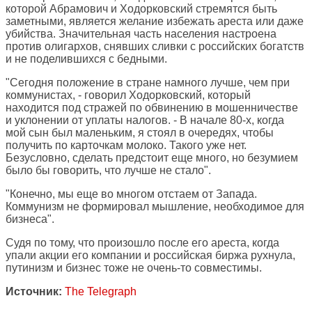
которой Абрамович и Ходорковский стремятся быть
заметными, является желание избежать ареста или даже
убийства. Значительная часть населения настроена
против олигархов, снявших сливки с российских богатств
и не поделившихся с бедными.
"Сегодня положение в стране намного лучше, чем при
коммунистах, - говорил Ходорковский, который
находится под стражей по обвинению в мошенничестве
и уклонении от уплаты налогов. - В начале 80-х, когда
мой сын был маленьким, я стоял в очередях, чтобы
получить по карточкам молоко. Такого уже нет.
Безусловно, сделать предстоит еще много, но безумием
было бы говорить, что лучше не стало".
"Конечно, мы еще во многом отстаем от Запада.
Коммунизм не формировал мышление, необходимое для
бизнеса".
Судя по тому, что произошло после его ареста, когда
упали акции его компании и российская биржа рухнула,
путинизм и бизнес тоже не очень-то совместимы.
Источник:
The Telegraph