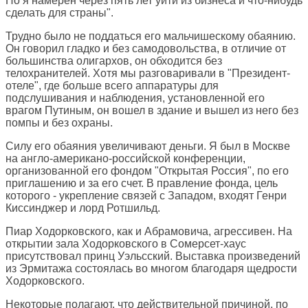
Но я намерен через пять лет уйти из бизнеса и что-нибудь
сделать для страны".
Трудно было не поддаться его мальчишескому обаянию.
Он говорил гладко и без самодовольства, в отличие от
большинства олигархов, он обходится без
телохранителей. Хотя мы разговаривали в "Президент-
отеле", где больше всего аппаратуры для
подслушивания и наблюдения, установленной его
врагом Путиным, он вошел в здание и вышел из него без
помпы и без охраны.
Силу его обаяния увеличивают деньги. Я был в Москве
на англо-американо-российской конференции,
организованной его фондом "Открытая Россия", по его
приглашению и за его счет. В правление фонда, цель
которого - укрепление связей с Западом, входят Генри
Киссинджер и лорд Ротшильд.
Пиар Ходорковского, как и Абрамовича, агрессивен. На
открытии зала Ходорковского в Сомерсет-хаус
присутствовал принц Уэльсский. Выставка произведений
из Эрмитажа состоялась во многом благодаря щедрости
Ходорковского.
Некоторые полагают, что действительной причиной, по