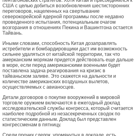
пентагоновских стратегов. Хотя Китай и присоединился к
США с целью добиться возобновления шестисторонних
переговоров, нацеленных на свертывание
северокорейской ядерной программы после недавно
проведенного испытания, потенциальным очагом
возгорания в отношениях Пекина и Вашинтгона остается
Тайвань.
Иными словами, способность Китая дозаправлять
истребители и бомбардировщики даст им возможность
сильнее удаляться от китайской территории, так что
амерканским морякам придется действовать еще дальше
в море, если перед американскими военными будет
поставлена задача реагирования на кризис в
тайваньском заливе. Это скажется на дальности и
количестве американских воздушных вылетов,
осуществляемых с авианосцев.
Детали договоров о покупке вооружений в мировой
торговле оружием включаются в ежегодный доклад
исследовательской службы конгресса, который считается
наиболее подробной из незасекреченных сводок по
статистическим данным. Доклад был представлен
конгрессменам в пятницу.
Среди прочих сделок, упомянутых в докладе, есть