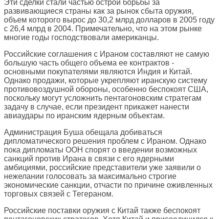
Эти сделки стали частью острой борьбы за
развивающиеся страны как за рынок сбыта оружия,
объем которого вырос до 30,2 млрд долларов в 2005 году
с 26,4 млрд в 2004. Примечательно, что на этом рынке
многие годы господствовали американцы.
Российские соглашения с Ираном составляют не самую
большую часть общего объема ее контрактов -
основными покупателями являются Индия и Китай.
Однако продажи, которые укрепляют иранскую систему
противовоздушной обороны, особенно беспокоят США,
поскольку могут усложнить пентагоновским стратегам
задачу в случае, если президент прикажет нанести
авиаудары по иранским ядерным объектам.
Администрация Буша обещала добиваться
дипломатического решения проблем с Ираном. Однако
пока дипломаты ООН спорят о введении возможных
санкций против Ирана в связи с его ядерными
амбициями, российские представители уже заявили о
нежелании голосовать за максимально строгие
экономические санкции, отчасти по причине оживленных
торговых связей с Тегераном.
Российские поставки оружия с Китай также беспокоят