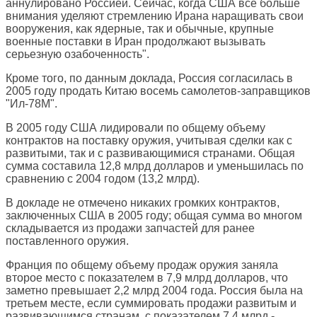
аннулировано Россией. Сейчас, когда США все больше
внимания уделяют стремлению Ирана наращивать свои
вооружения, как ядерные, так и обычные, крупные
военные поставки в Иран продолжают вызывать
серьезную озабоченность".
Кроме того, по данным доклада, Россия согласилась в
2005 году продать Китаю восемь самолетов-заправщиков
"Ил-78М".
В 2005 году США лидировали по общему объему
контрактов на поставку оружия, учитывая сделки как с
развитыми, так и с развивающимися странами. Общая
сумма составила 12,8 млрд долларов и уменьшилась по
сравнению с 2004 годом (13,2 млрд).
В докладе не отмечено никаких громких контрактов,
заключенных США в 2005 году; общая сумма во многом
складывается из продажи запчастей для ранее
поставленного оружия.
Франция по общему объему продаж оружия заняла
второе место с показателем в 7,9 млрд долларов, что
заметно превышает 2,2 млрд 2004 года. Россия была на
третьем месте, если суммировать продажи развитым и
развивающимся странам, с показателем 7,4 млрд -