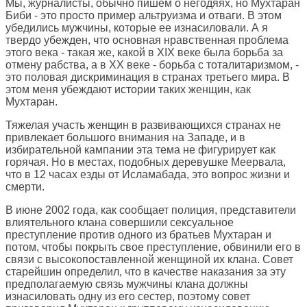
Мы, журналисты, обычно пишем о негодяях, но Мухтаран
Биби - это просто пример альтруизма и отваги. В этом
убедились мужчины, которые ее изнасиловали. А я
твердо убежден, что основная нравственная проблема
этого века - такая же, какой в XIX веке была борьба за
отмену рабства, а в XX веке - борьба с тоталитаризмом, -
это половая дискриминация в странах третьего мира. В
этом меня убеждают истории таких женщин, как
Мухтаран.
Тяжелая участь женщин в развивающихся странах не
привлекает большого внимания на Западе, и в
избирательной кампании эта тема не фигурирует как
горячая. Но в местах, подобных деревушке Меервала,
что в 12 часах езды от Исламабада, это вопрос жизни и
смерти.
В июне 2002 года, как сообщает полиция, представители
влиятельного клана совершили сексуальное
преступление против одного из братьев Мухтаран и
потом, чтобы покрыть свое преступление, обвинили его в
связи с высокопоставленной женщиной их клана. Совет
старейшин определил, что в качестве наказания за эту
предполагаемую связь мужчины клана должны
изнасиловать одну из его сестер, поэтому совет