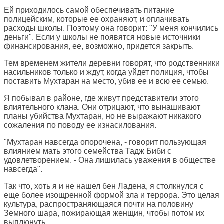
Ей приходилось самой обеспечивать питание
полицейским, которые ее охраняют, и оплачивать
расходы школы. Поэтому она говорит: "У меня кончились
деньги". Если у школы не появятся новые источники
финансирования, ее, возможно, придется закрыть.
Тем временем жители деревни говорят, что родственники
насильников только и ждут, когда уйдет полиция, чтобы
поставить Мухтаран на место, убив ее и всю ее семью.
Я побывал в районе, где живут представители этого
влиятельного клана. Они отрицают, что вынашивают
планы убийства Мухтаран, но не выражают никакого
сожаления по поводу ее изнасилования.
"Мухтаран навсегда опорочена, - говорит пользующая
влиянием мать этого семейства Тадж Биби с
удовлетворением. - Она лишилась уважения в обществе
навсегда".
Так что, хоть я и не нашел бен Ладена, я столкнулся с
еще более изощренной формой зла и террора. Это целая
культура, распространяющаяся почти на половину
Земного шара, пожирающая женщин, чтобы потом их
выплюнуть.