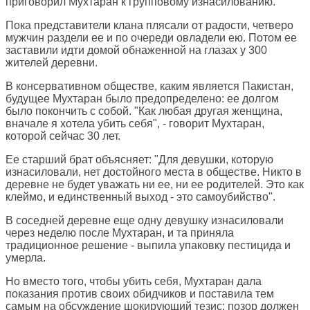
приговорил Мухтаран к групповому изнасилованию.
Пока представители клана плясали от радости, четверо
мужчин раздели ее и по очереди овладели ею. Потом ее
заставили идти домой обнаженной на глазах у 300
жителей деревни.
В консервативном обществе, каким является Пакистан,
будущее Мухтаран было предопределено: ее долгом
было покончить с собой. "Как любая другая женщина,
вначале я хотела убить себя", - говорит Мухтаран,
которой сейчас 30 лет.
Ее старший брат объясняет: "Для девушки, которую
изнасиловали, нет достойного места в обществе. Никто в
деревне не будет уважать ни ее, ни ее родителей. Это как
клеймо, и единственный выход - это самоубийство".
В соседней деревне еще одну девушку изнасиловали
через неделю после Мухтаран, и та приняла
традиционное решение - выпила упаковку пестицида и
умерла.
Но вместо того, чтобы убить себя, Мухтаран дала
показания против своих обидчиков и поставила тем
самым на обсуждение шокирующий тезис: позор должен