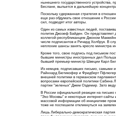
нынешнего государственного устройства, п
Беслане, выльется в дальнейшую концентра
Поскольку сдержанная стратегия в отношен
еще раз обдумать свое отношение к России 
сил, подводят итог авторы.
Один из самых известных людей, поставив
политик Джозеф Байден. Он представляет д
коллегой-республиканцем Джоном Маккейно
числе подписантов и Ричард Холбрук. В сл
неплохие шансы занять кресло министра и
Кроме того, свою подпись под письмом по
бывшие министры иностранных дел Польши 
бывший премьер-министр Швеции Карл Бил
Из немцев, подписавших письмо, самыми и
Райнхард Бютикофер и Фридберт Пфлюгер
внешней политики в германском парламент
вопросами европейской политики Сабина Л
партии "зеленых" Джем Оздемир. Зато веду
В России официальной реакции на письмо 
"Эхо Москвы" и некоторые интернет-сайты
массовой информации об инициативе промо
тоже не поспешили откликнуться на заявле
Лишь Либерально-демократическая партия 