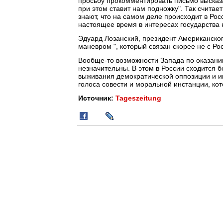
просьбу прокомментировать письмо высказ
при этом ставит нам подножку". Так считае
знают, что на самом деле происходит в Ро
настоящее время в интересах государства 
Эдуард Лозанский, президент Американског
маневром ", который связан скорее не с Р
Вообще-то возможности Запада по оказани
незначительны. В этом в России сходится
выживания демократической оппозиции и и
голоса совести и моральной инстанции, ко
Источник:
Tageszeitung