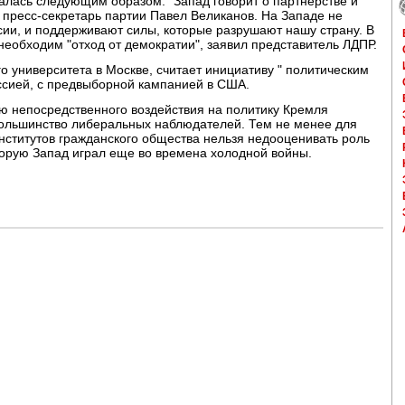
алась следующим образом: "Запад говорит о партнерстве и
т пресс-секретарь партии Павел Великанов. На Западе не
ссии, и поддерживают силы, которые разрушают нашу страну. В
необходим "отход от демократии", заявил представитель ЛДПР.
о университета в Москве, считает инициативу " политическим
оссией, с предвыборной кампанией в США.
ю непосредственного воздействия на политику Кремля
 большинство либеральных наблюдателей. Тем не менее для
нститутов гражданского общества нельзя недооценивать роль
торую Запад играл еще во времена холодной войны.