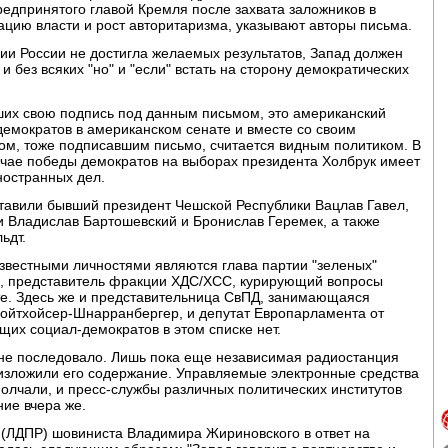
редпринятого главой Кремля после захвата заложников в
цию власти и рост авторитаризма, указывают авторы письма.
ии России не достигла желаемых результатов, Запад должен
и без всяких "но" и "если" встать на сторону демократических
ших свою подпись под данным письмом, это американский
емократов в американском сенате и вместе со своим
м, тоже подписавшим письмо, считается видным политиком. В
учае победы демократов на выборах президента Холбрук имеет
ностранных дел.
ставили бывший президент Чешской Республики Вацлав Гавел,
Владислав Бартошевский и Бронислав Геремек, а также
ьдт.
звестными личностями являются глава партии "зеленых"
, представитель фракции ХДС/ХСС, курирующий вопросы
е. Здесь же и представительница СвПД, занимающаяся
ойтхойсер-Шнарранбергер, и депутат Европарламента от
щих социал-демократов в этом списке нет.
не последовало. Лишь пока еще независимая радиостанция
 изложили его содержание. Управляемые электронные средства
лчали, и пресс-службы различных политических институтов
ние вчера же.
(ЛДПР) шовиниста Владимира Жириновского в ответ на